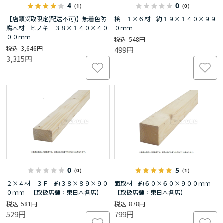
4
0
（1）
（0）
【店頭受取限定(配送不可)】無着色防
桧 １×６材 約１９×１４０×９９
腐木材 ヒノキ ３８×１４０×４０
０ｍｍ
００ｍｍ
548円
3,646円
499円
3,315円
0
5
（0）
（1）
２×４材 ３Ｆ 約３８×８９×９０
面取材 約６０×６０×９００ｍｍ
０ｍｍ 【取扱店舗：東日本各店】
【取扱店舗：東日本各店】
581円
878円
529円
799円