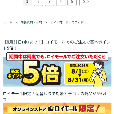
1
2
3
4
5
ホーム
>
内装資材・木材
>
２×４材・サーモウッド
【8月31日(水)まで！】ロイモールでのご注文で基本ポイン
ト5倍！
ロイモール限定！週替わりで対象カテゴリの商品が5％オ
フ！