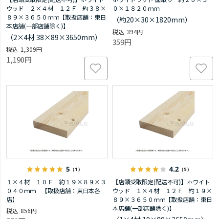
ウッド ２×４材 １２Ｆ 約３８×
０×１８２０ｍｍ
８９×３６５０ｍｍ【取扱店舗：東日
（約20×30×1820mm）
本店舗(一部店舗除く)】
394円
（2×4材 38×89×3650mm）
359円
1,309円
1,190円
5
4.2
（1）
（5）
１×４材 １０Ｆ 約１９×８９×３
【店頭受取限定(配送不可)】ホワイト
０４０ｍｍ 【取扱店舗：東日本各
ウッド １×４材 １２Ｆ 約１９×
店】
８９×３６５０ｍｍ【取扱店舗：東日
本店舗(一部店舗除く)】
856円