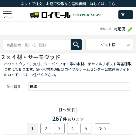
ネットで注文、お店で受取なら送料無料！詳しくはこちら
メニュー
宅配便
受取方法
ゲスト様
２×４材・サーモウッド
ホワイトウッド、支柱、ツーバイフォー等の木材、またマルチポスト等各種取
り揃えております。SPF木材の通販はロイヤルホームセンター公式通販サイト
のロイモールにお任せください。
並べ替え
[1～50件]
267
件あります
1
2
3
4
5