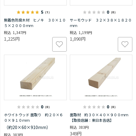
5
0
（1）
（0）
無着色防腐木材 ヒノキ ３０×１０
サーモウッド ３２×３８×１８２０
５×２０００ｍｍ
ｍｍ
1,347円
1,199円
1,225円
1,090円
0
0
（0）
（0）
ホワイトウッド 面取り 約２０×６
面取材 約３０×４０×９００ｍｍ
０×９１０ｍｍ
【取扱店舗：東日本各店】
（約20×60×910mm）
383円
349円
383円