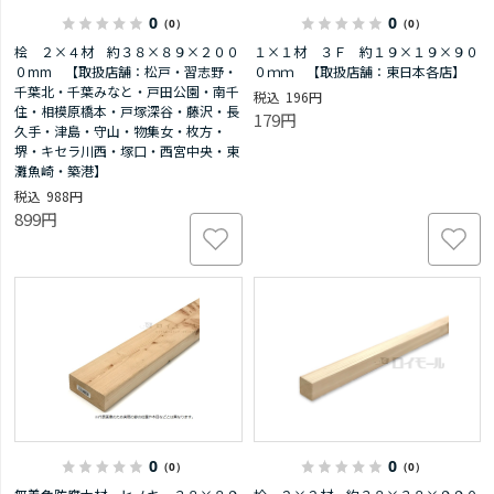
0
0
（0）
（0）
桧 ２×４材 約３８×８９×２００
１×１材 ３Ｆ 約１９×１９×９０
０mm 【取扱店舗：松戸・習志野・
０ｍｍ 【取扱店舗：東日本各店】
千葉北・千葉みなと・戸田公園・南千
196円
住・相模原橋本・戸塚深谷・藤沢・長
179円
久手・津島・守山・物集女・枚方・
堺・キセラ川西・塚口・西宮中央・東
灘魚崎・築港】
988円
899円
0
0
（0）
（0）