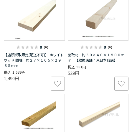
0
0
（0）
（0）
【店頭受取限定(配送不可)】 ホワイト
面取材 約３０×４０×１８００ｍ
ウッド 間柱 約２７×１０５×２９
ｍ 【取扱店舗：東日本各店】
８５ｍｍ
581円
1,639円
529円
1,490円