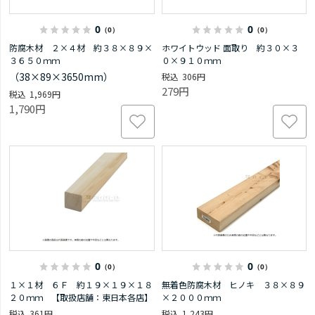
0
0
（0）
（0）
防腐木材 ２×４材 約３８×８９×
ホワイトウッド 面取り 約３０×３
３６５０ｍｍ
０×９１０ｍｍ
（38×89×3650mm）
306円
279円
1,969円
1,790円
0
0
（0）
（0）
１×１材 ６Ｆ 約１９×１９×１８
無着色防腐木材 ヒノキ ３８×８９
２０ｍｍ 【取扱店舗：東日本各店】
×２０００ｍｍ
361円
1,243円