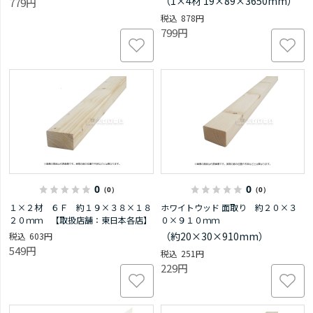
（1×4材 19×89×3650mm）
779円
878円
799円
0
0
（0）
（0）
１×２材 ６Ｆ 約１９×３８×１８
ホワイトウッド 面取り 約２０×３
２０ｍｍ 【取扱店舗：東日本各店】
０×９１０ｍｍ
（約20×30×910mm）
603円
549円
251円
229円