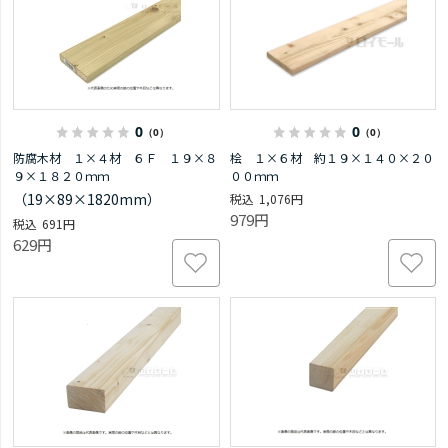
0
0
（0）
（0）
防腐木材 １×４材 ６Ｆ １９×８
桧 １×６材 約１９×１４０×２０
９×１８２０ｍｍ
００ｍｍ
（19×89×1820mm）
1,076円
979円
691円
629円