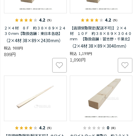
4.2
4.2
（5）
（5）
２×４材 ８Ｆ 約３８×８９×２４
【店頭受取限定(配送不可)】２×４
３０ｍｍ【取扱店舗：東日本各店】
材 １０Ｆ 約３８×８９×３０４０
ｍｍ 【取扱店舗：習志野・千葉北】
（2×4材 38×89×2430mm）
（2×4材 38×89×3040mm）
988円
1,199円
899円
1,090円
4.2
0
（5）
（0）
【店頭受取限定(配送不可)】ホワイト
ホワイトウッド 面取り 約２０×３