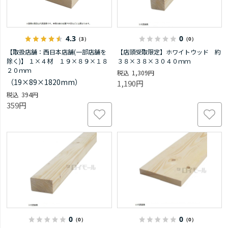
4.3
0
（3）
（0）
【取扱店舗：西日本店舗(一部店舗を
【店頭受取限定】ホワイトウッド 約
除く)】 １×４材 １９×８９×１８
３８×３８×３０４０ｍｍ
２０ｍｍ
1,309円
（19×89×1820mm）
1,190円
394円
359円
0
0
（0）
（0）