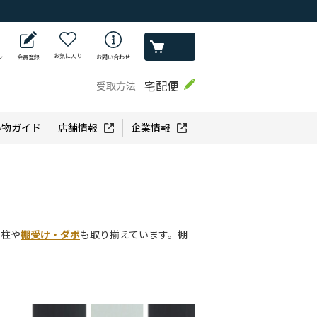
お気に入り
ン
会員登録
お問い合わせ
宅配便
受取方法
い物ガイド
店舗情報
企業情報
支柱や
棚受け・ダボ
も取り揃えています。棚