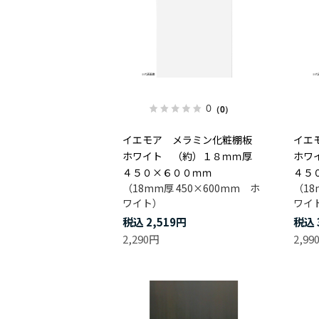
0
（0）
イエモア メラミン化粧棚板
イエ
ホワイト （約）１８ｍｍ厚
ホワ
４５０×６００ｍｍ
４５
（18mm厚 450×600mm ホ
（18
ワイト）
ワイ
2,519円
2,290円
2,99