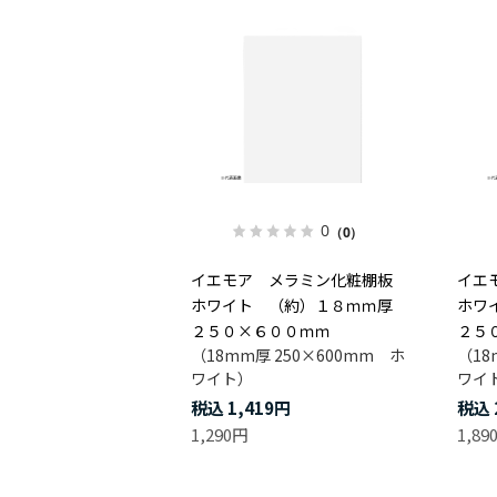
0
（0）
イエモア メラミン化粧棚板
イエ
ホワイト （約）１８ｍｍ厚
ホワ
２５０×６００ｍｍ
２５
（18mm厚 250×600mm ホ
（18
ワイト）
ワイ
1,419円
1,290円
1,89