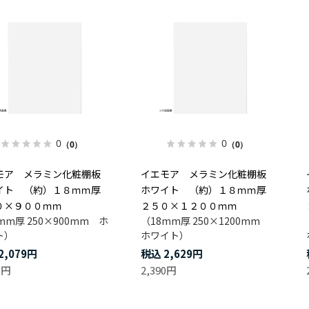
0
0
（0）
（0）
モア メラミン化粧棚板
イエモア メラミン化粧棚板
イト （約）１８ｍｍ厚
ホワイト （約）１８ｍｍ厚
０×９００ｍｍ
２５０×１２００ｍｍ
mm厚 250×900mm ホ
（18mm厚 250×1200mm
ト）
ホワイト）
2,079円
2,629円
0円
2,390円