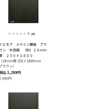
0
（0）
イエモア メラミン棚板 ブラ
ウン 木目調 （約）１８ｍｍ
厚 ２５０×１８００
（18mm厚 250×1800mm
ブラウン）
3,289円
2,990円