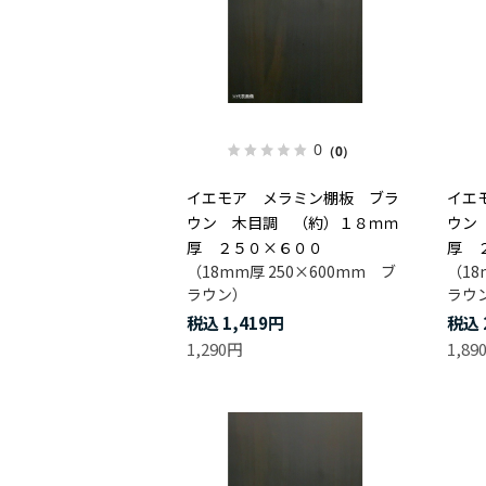
0
（0）
イエモア メラミン棚板 ブラ
イエ
ウン 木目調 （約）１８ｍｍ
ウン
厚 ２５０×６００
厚 
（18mm厚 250×600mm ブ
（18
ラウン）
ラウ
1,419円
1,290円
1,89