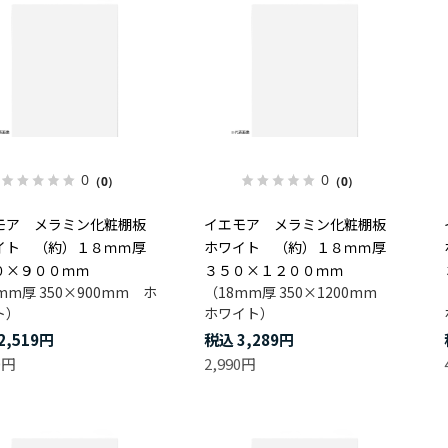
0
0
（0）
（0）
モア メラミン化粧棚板
イエモア メラミン化粧棚板
イト （約）１８ｍｍ厚
ホワイト （約）１８ｍｍ厚
０×９００ｍｍ
３５０×１２００ｍｍ
mm厚 350×900mm ホ
（18mm厚 350×1200mm
ト）
ホワイト）
2,519円
3,289円
0円
2,990円