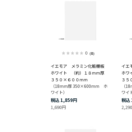
0
（0）
イエモア メラミン化粧棚板
イエ
ホワイト （約）１８ｍｍ厚
ホワ
３５０×６００ｍｍ
３５
（18mm厚 350×600mm ホ
（18
ワイト）
ワイ
1,859円
1,690円
2,29