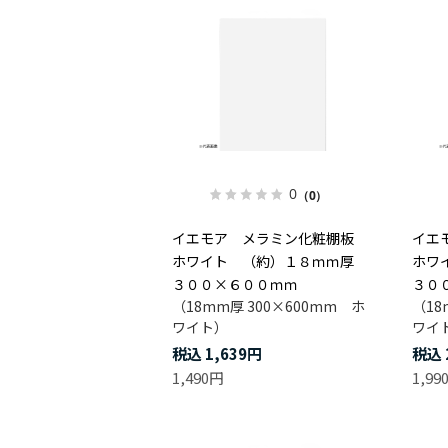
0
（0）
イエモア メラミン化粧棚板
イエ
ホワイト （約）１８ｍｍ厚
ホワ
３００×６００ｍｍ
３０
（18mm厚 300×600mm ホ
（18
ワイト）
ワイ
1,639円
1,490円
1,99