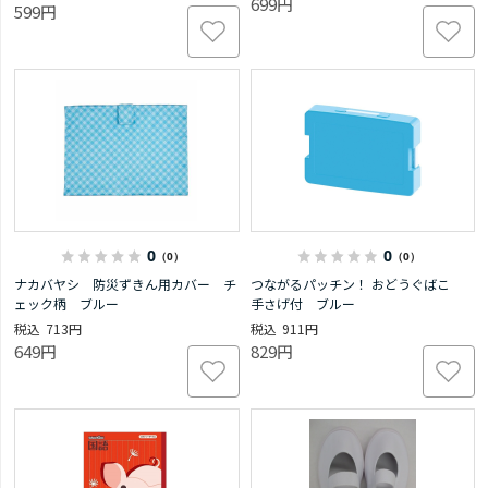
699円
599円
0
0
（0）
（0）
ナカバヤシ 防災ずきん用カバー チ
つながるパッチン！ おどうぐばこ
ェック柄 ブルー
手さげ付 ブルー
713円
911円
649円
829円