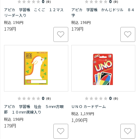
0
0
（0）
（0）
アピカ 学習帳 こくご １２マス
アピカ 学習帳 かんじドリル ８４
リーダー入り
字
196円
196円
179円
179円
0
0
（0）
（0）
アピカ 学習帳 社会 ５ｍｍ方眼
ＵＮＯ カードゲーム
罫 １０ｍｍ実線入り
1,199円
196円
1,090円
179円