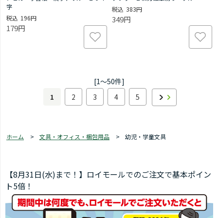
字
383円
196円
349円
179円
[1～50件]
1
2
3
4
5
ホーム
>
文具・オフィス・梱包用品
>
幼児・学童文具
【8月31日(水)まで！】ロイモールでのご注文で基本ポイン
ト5倍！