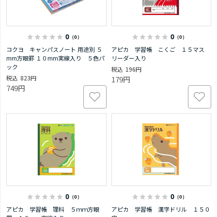
0
0
（0）
（0）
コクヨ キャンパスノート 用途別 ５
アピカ 学習帳 こくご １５マス
mm方眼罫 １０mm実線入り ５色パ
リーダー入り
ック
196円
823円
179円
749円
0
0
（0）
（0）
アピカ 学習帳 理科 ５ｍｍ方眼
アピカ 学習帳 漢字ドリル １５０