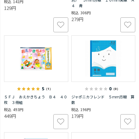
141円
４ 青
129円
306円
279円
5
0
（1）
（0）
ＳＦＪ おえかきちょう Ｂ４ ４０
ジャポニカフレンド ５ｍｍ方眼 算
枚 ３冊組
数
493円
196円
449円
179円