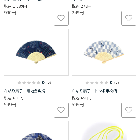
1,089円
273円
990円
249円
0
0
（0）
（0）
布貼り扇子 紺地金魚柄
布貼り扇子 トンボ市松柄
658円
658円
599円
599円