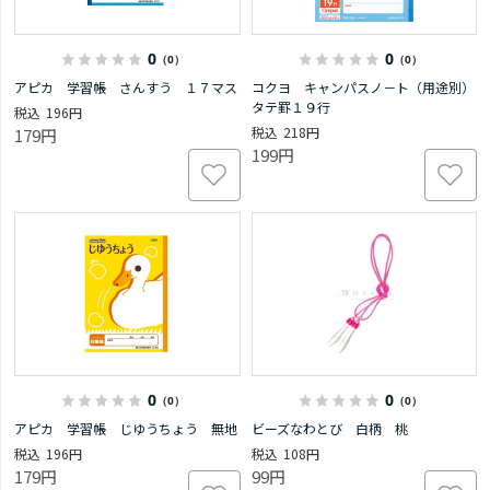
0
0
（0）
（0）
アピカ 学習帳 さんすう １７マス
コクヨ キャンパスノ－ト（用途別）
タテ罫１９行
196円
218円
179円
199円
0
0
（0）
（0）
アピカ 学習帳 じゆうちょう 無地
ビーズなわとび 白柄 桃
196円
108円
179円
99円