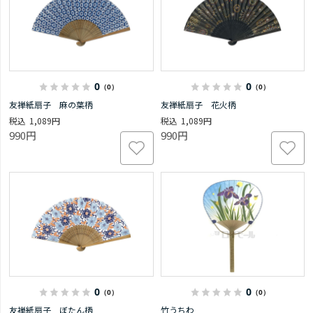
0
0
（0）
（0）
友禅紙扇子 麻の葉柄
友禅紙扇子 花火柄
1,089円
1,089円
990円
990円
0
0
（0）
（0）
友禅紙扇子 ぼたん柄
竹うちわ