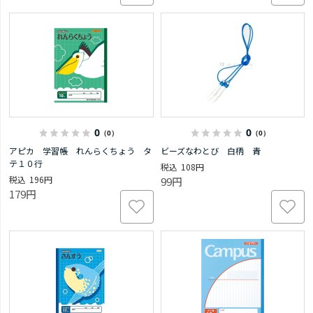
0
0
（0）
（0）
アピカ 学習帳 れんらくちょう タ
ビーズなわとび 白柄 青
テ１０行
108円
196円
99円
179円