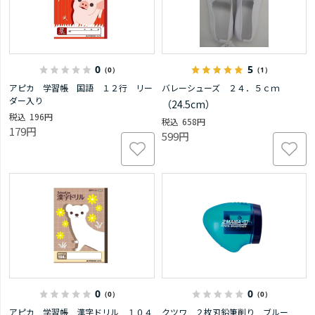
0
5
（0）
（1）
アピカ 学習帳 国語 １２行 リー
バレーシューズ ２４．５ｃｍ
ダー入り
（24.5cm）
196円
658円
179円
599円
0
0
（0）
（0）
アピカ 学習帳 漢字ドリル １０４
クツワ ２枚刃鉛筆削り ブルー