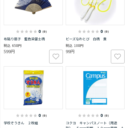
0
0
（0）
（0）
布貼り扇子 藍色染富士柄
ビーズなわとび 白柄 黄
658円
108円
599円
99円
0
0
（0）
（0）
学校ぞうきん ２枚組
コクヨ キャンパスノート（用途
別） ５ｍｍ方眼 １０ｍｍ実線 Ａ