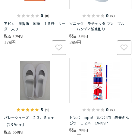
0
0
（0）
（0）
アピカ 学習帳 国語 １５行 リー
ソニック ラチェッタ ワン ブル
ダー入り
ー ハンディ鉛筆削り
196円
328円
179円
299円
5
0
（1）
（0）
バレーシューズ ２３．５ｃｍ
トンボ ippo! 丸つけ用 赤青えん
ぴつ １２本 CV-KIVP
（23.5cm）
768円
658円