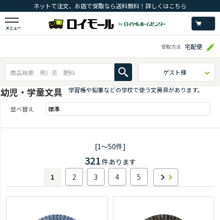
ネットで注文、お店で受取なら送料無料！詳しくはこちら
メニュー
宅配便
受取方法
ゲスト様
幼児・学童文具
学習帳や鉛筆などの学校で使う文房具があります。
並べ替え
[1～50件]
321
件あります
1
2
3
4
5