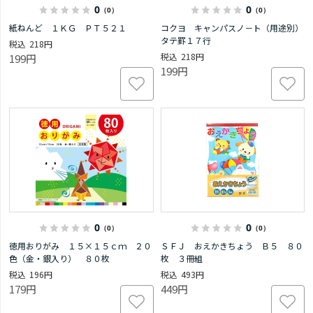
0
0
（0）
（0）
紙ねんど １ＫＧ ＰＴ５２１
コクヨ キャンパスノ－ト（用途別）
タテ罫１７行
218円
218円
199円
199円
0
0
（0）
（0）
徳用おりがみ １５×１５ｃｍ ２０
ＳＦＪ おえかきちょう Ｂ５ ８０
色（金・銀入り） ８０枚
枚 ３冊組
196円
493円
179円
449円