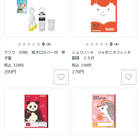
0
0
（0）
（0）
クツワ STAD 拭き口カバー付 呼
シュワノート ジャポニカフレンド
子笛
国語 １５行
328円
196円
299円
179円