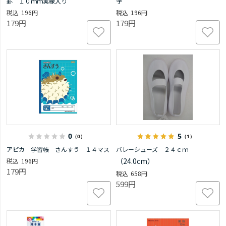
罫 １０ｍｍ実線入り
字
196円
196円
179円
179円
0
5
（0）
（1）
アピカ 学習帳 さんすう １４マス
バレーシューズ ２４ｃｍ
（24.0cm）
196円
179円
658円
599円