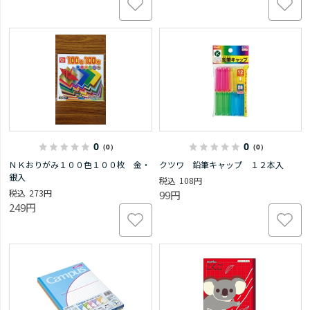
0
0
（0）
（0）
ＮＫおりがみ１００色１００枚 金・
クツワ 鉛筆キャップ １２本入
銀入
108円
273円
99円
249円