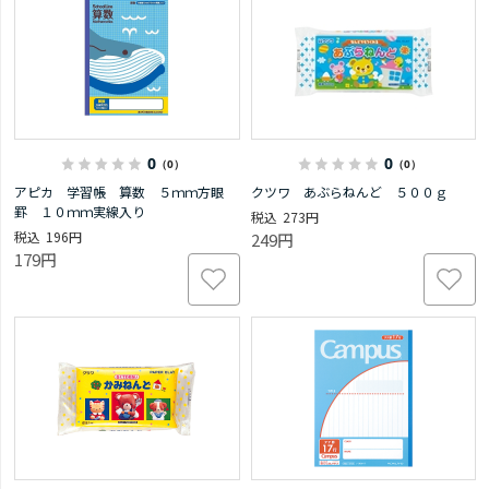
0
0
（0）
（0）
アピカ 学習帳 算数 ５ｍｍ方眼
クツワ あぶらねんど ５００ｇ
罫 １０ｍｍ実線入り
273円
196円
249円
179円