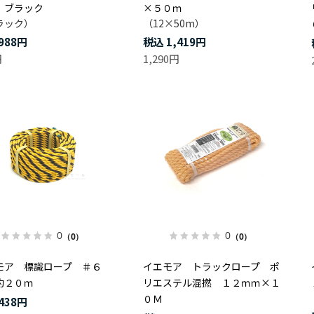
 ブラック
×５０ｍ
ラック）
（12×50m）
988円
1,419円
円
1,290円
0
0
（0）
（0）
モア 標識ロープ ＃６
イエモア トラックロープ ポ
約２０ｍ
リエステル混撚 １２ｍｍ×１
０Ｍ
438円