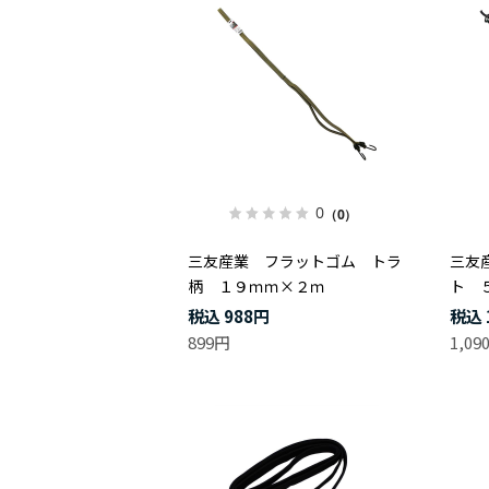
0
（0）
三友産業 フラットゴム トラ
三友
柄 １９ｍｍ×２ｍ
ト 
988円
899円
1,09