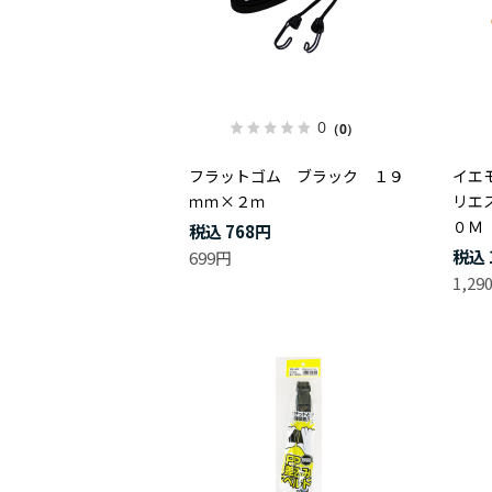
0
（0）
フラットゴム ブラック １９
イエ
ｍｍ×２ｍ
リエ
０Ｍ
768円
699円
1,29