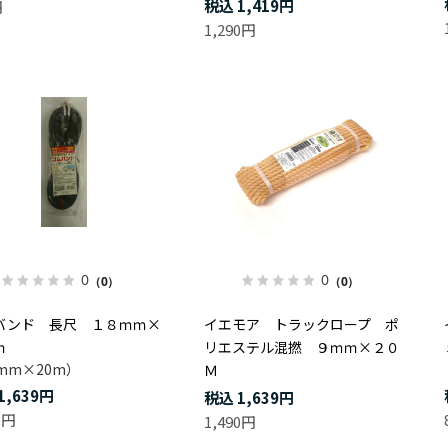
1,419円
円
1,290円
0
0
（0）
（0）
バンド 長尺 １８ｍｍ×
イエモア トラックロープ ポ
ｍ
リエステル混撚 ９ｍｍ×２０
mm×20m）
Ｍ
1,639円
1,639円
0円
1,490円