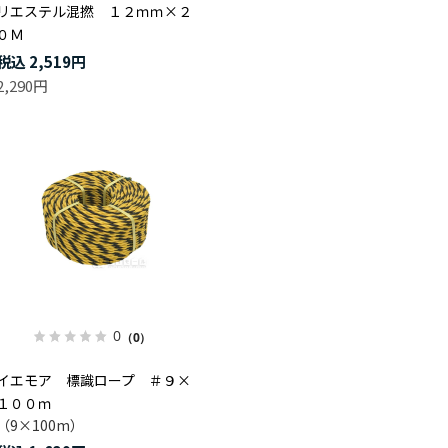
リエステル混撚 １２ｍｍ×２
０Ｍ
2,519円
2,290円
0
（0）
イエモア 標識ロープ ＃９×
１００ｍ
（9×100m）