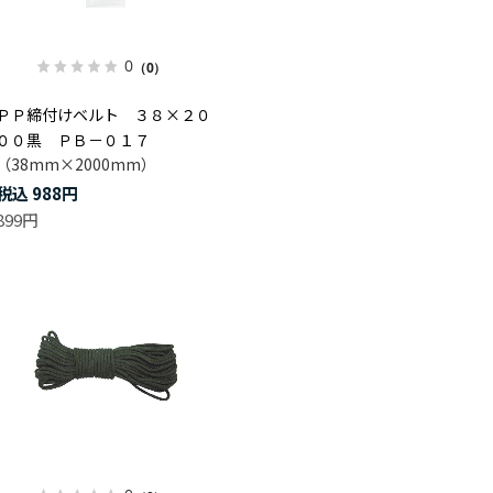
0
（0）
ＰＰ締付けベルト ３８×２０
００黒 ＰＢ－０１７
（38mm×2000mm）
988円
899円