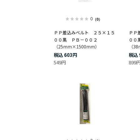
0
（0）
ＰＰ差込みベルト ２５×１５
ＰＰ
００黒 ＰＢ－００２
００
（25mm×1500mm）
（38
603円
549円
899