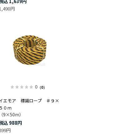
1,639円
1,490円
0
（0）
イエモア 標識ロープ ＃９×
５０ｍ
（9×50m）
988円
899円