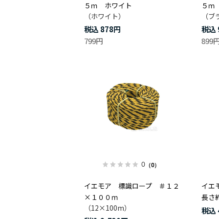
５ｍ ホワイト
５ｍ
（ホワイト）
（ブ
878円
799円
899
0
（0）
イエモア 標識ロープ ＃１２
イエ
×１００ｍ
長さ
（12×100m）