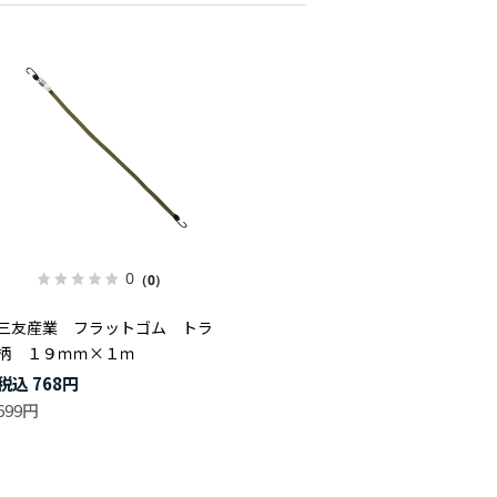
0
（0）
三友産業 フラットゴム トラ
柄 １９ｍｍ×１ｍ
768円
699円