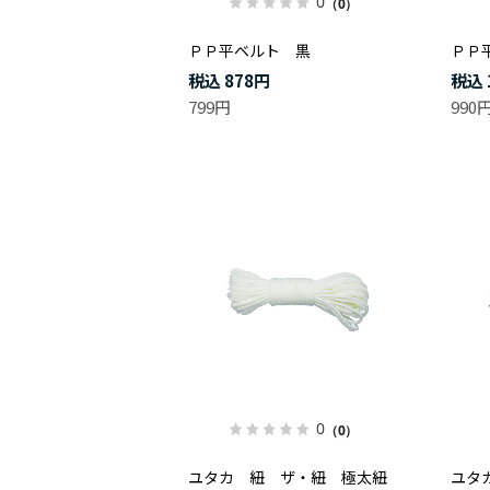
0
（0）
ＰＰ平ベルト 黒
ＰＰ
878円
799円
990
0
（0）
ユタカ 紐 ザ・紐 極太紐
ユタ