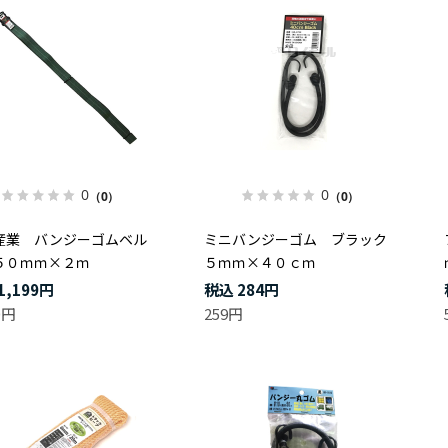
0
0
（0）
（0）
産業 バンジーゴムベル
ミニバンジーゴム ブラック
５０ｍｍ×２ｍ
５ｍｍ×４０ｃｍ
1,199円
284円
0円
259円