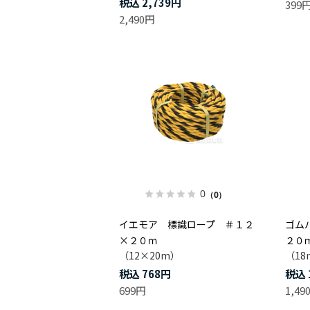
2,739円
399
2,490円
0
（0）
イエモア 標識ロープ ＃１２
ゴム
×２０ｍ
２０
（12×20m）
（18
768円
699円
1,49