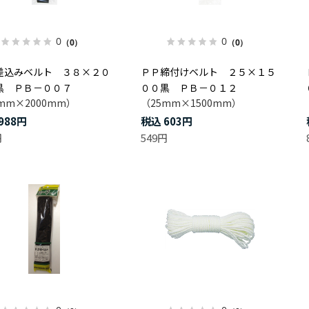
0
0
（0）
（0）
差込みベルト ３８×２０
ＰＰ締付けベルト ２５×１５
黒 ＰＢ－００７
００黒 ＰＢ－０１２
mm×2000mm）
（25mm×1500mm）
988円
603円
円
549円