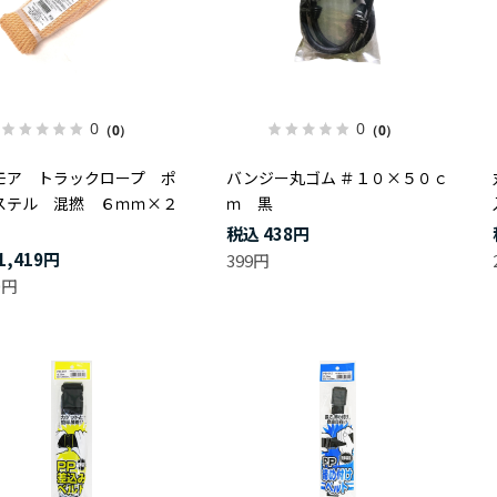
0
0
（0）
（0）
モア トラックロープ ポ
バンジー丸ゴム ＃１０×５０ｃ
ステル 混撚 ６ｍｍ×２
ｍ 黒
438円
1,419円
399円
0円