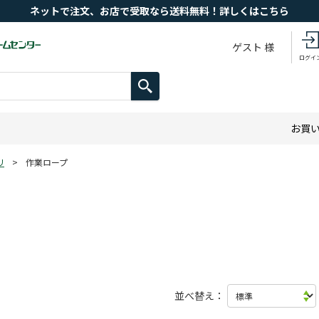
ネットで注文、お店で受取なら送料無料！詳しくはこちら
ゲスト 様
ログイ
お買
リ
>
作業ロープ
並べ替え：