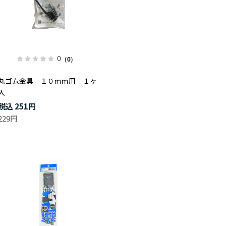
0
（0）
丸ゴム金具 １０ｍｍ用 １ヶ
入
251円
229円