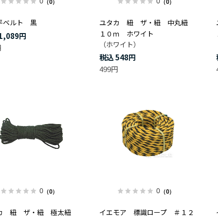
0
0
（0）
（0）
平ベルト 黒
ユタカ 紐 ザ・紐 中丸紐
１０ｍ ホワイト
1,089円
（ホワイト）
円
548円
499円
0
0
（0）
（0）
カ 紐 ザ・紐 極太紐
イエモア 標識ロープ ＃１２