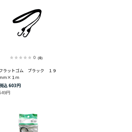
0
（0）
フラットゴム ブラック １９
ｍｍ×１ｍ
603円
549円