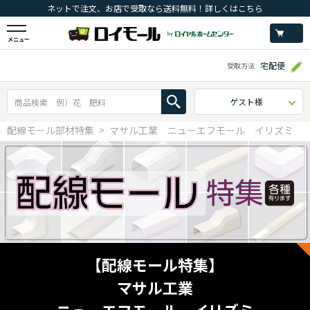
ネットで注文、お店で受取なら送料無料！詳しくはこちら
メニュー
宅配便
受取方法
ゲスト様
配線モール部材特集
マサル工業 ニューエフモール イリズミ
【配線モール特集】
マサル工業