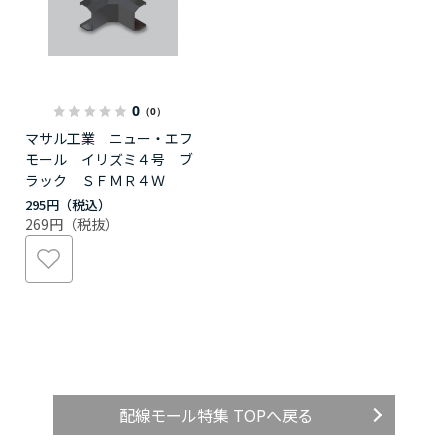
0
（0）
マサル工業 ニュー・エフ
モール イリズミ４号 ブ
ラック ＳＦＭＲ４Ｗ
295円
269円
配線モール特集 TOPへ戻る