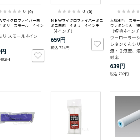
0
0
（0）
（0）
Ｗマイクロファイバー白
ＮＥＷマイクロファイバーミニ
大塚刷毛 スモ
４ミリ スモール ４イン
ミニ白虎 ４ミリ ４インチ
ウレタンくん 短
（4インチ）
（短毛 4イン
ミリ スモール 4イン
ウーローラー
659円
レタンくんシ
724円
液・２液型、
9円
対応
482円
639円
702円