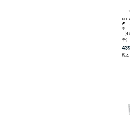
ＮＥ
虎 
チ
（4
チ）
43