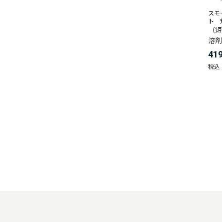
スモ
ト 
（短
溶剤
41