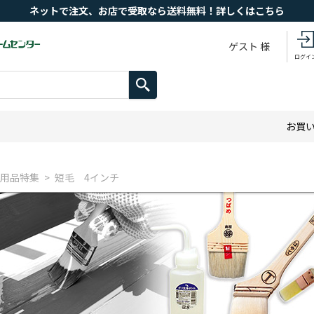
ネットで注文、お店で受取なら送料無料！詳しくはこちら
ゲスト 様
ログイ
お買
用品特集
短毛 4インチ