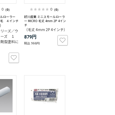
0
0
（0）
（0）
ールローラー
好川産業 ミニスモールローラ
毛 ４インチ
ー MICRO 毛丈 4mm 2P 4イン
チ
チ）
（毛丈 4mm 2P 4インチ）
シリーズ／ウ
リーズ １
879円
溶剤型塗料に
966円