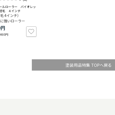
ールローラー バイオレッ
短毛 ４インチ
毛 4インチ）
に強いローラー
9円
460円
塗装用品特集 TOPへ戻る