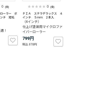
0
0
（0）
（0）
ローラー ボ
ＰＩＡ ステラデラックス ４
インチ 短毛
インチ ５ｍｍ ２本入
（4インチ）
仕上げ塗装用マイクロファ
最適！
イバーローラー
799円
878円