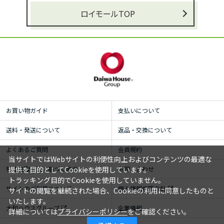
ロイモールTOP
お買い物ガイド
支払いについて
送料・発送について
返品・交換について
よくあるご質問
会員規約
当サイトではWebサイトの利便性向上およびコンテンツの最適な
提供を目的としてCookieを使用しています。
特定商取引法に基づく表示
お問い合わせ
トラッキング目的でCookieを使用していません。
サイトのご利用について
個人情報保護方針
サイトの閲覧を継続された場合、Cookieの利用に同意したものと
いたします。
大和ハウスグループ
企業情報
詳細については
プライバシーポリシー
をご確認ください。