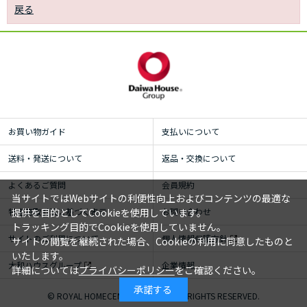
戻る
お買い物ガイド
支払いについて
送料・発送について
返品・交換について
よくあるご質問
会員規約
当サイトではWebサイトの利便性向上およびコンテンツの最適な
特定商取引法に基づく表示
お問い合わせ
提供を目的としてCookieを使用しています。
トラッキング目的でCookieを使用していません。
サイトのご利用について
個人情報保護方針
サイトの閲覧を継続された場合、Cookieの利用に同意したものと
いたします。
大和ハウスグループ
企業情報
詳細については
プライバシーポリシー
をご確認ください。
承諾する
© ROYAL HOMECENTER Co.,Ltd. ALL RIGHTS RESERVED.