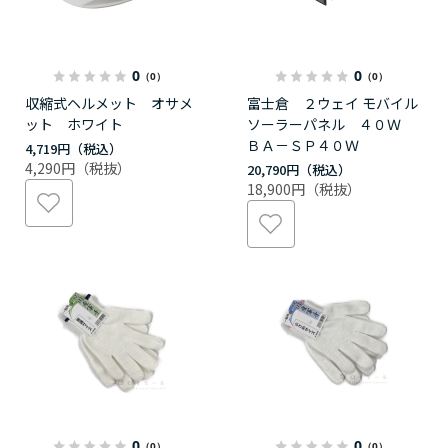
0
0
（0）
（0）
収縮式ヘルメット オサメ
富士倉 ２ウェイ モバイル
ット ホワイト
ソーラーパネル ４０Ｗ
ＢＡ－ＳＰ４０Ｗ
4,719円
4,290円
20,790円
18,900円
0
0
（0）
（0）