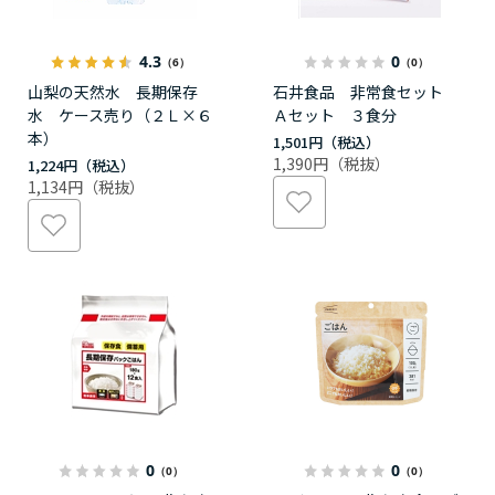
4.3
0
（6）
（0）
山梨の天然水 長期保存
石井食品 非常食セット
水 ケース売り（２Ｌ×６
Ａセット ３食分
本）
1,501円
1,390円
1,224円
1,134円
0
0
（0）
（0）