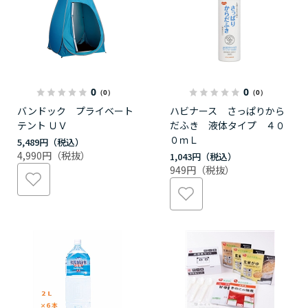
0
0
（0）
（0）
バンドック プライベート
ハビナース さっぱりから
テント ＵＶ
だふき 液体タイプ ４０
０ｍＬ
5,489円
4,990円
1,043円
949円