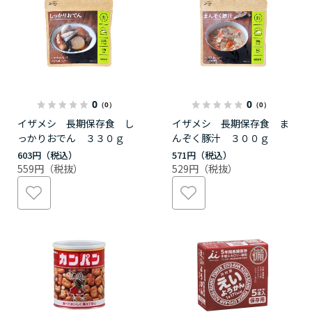
0
0
（0）
（0）
イザメシ 長期保存食 し
イザメシ 長期保存食 ま
っかりおでん ３３０ｇ
んぞく豚汁 ３００ｇ
603円
571円
559円
529円