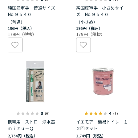
純国産軍手 普通サイズ
純国産軍手 小さめサイ
No.９５４０
ズ No.９５４０
（普通）
（小さめ）
196円
196円
179円
179円
0
4
（0）
（1）
携帯用 ストロー浄水器
イエモア 簡易トイレ １
ｍｉｚｕ－Ｑ
２回セット
2,734円
1,749円