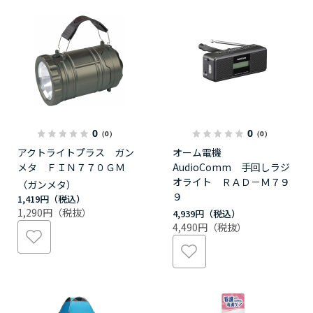
0
0
（0）
（0）
アクトライトプラス ガン
オーム電機
メタ ＦＩＮ７７０ＧＭ
AudioComm 手回しラジ
オライト ＲＡＤ－Ｍ７９
（ガンメタ）
９
1,419円
1,290円
4,939円
4,490円