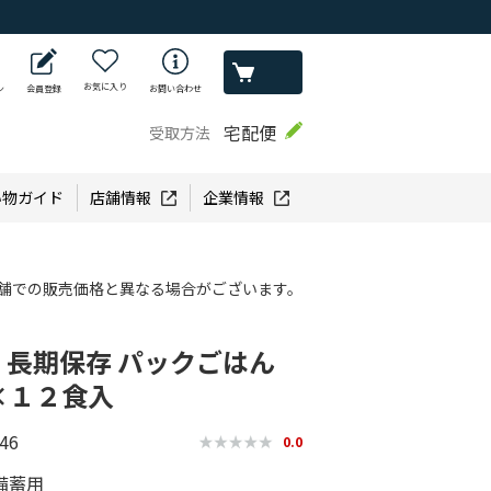
お気に入り
ン
会員登録
お問い合わせ
宅配便
受取方法
い物ガイド
店舗情報
企業情報
舗での販売価格と異なる場合がございます。
 長期保存 パックごはん
×１２食入
46
0.0
備蓄用