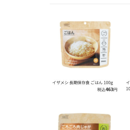
イザメシ 長期保存食 ごはん 100g
イ
463
1
税込
円