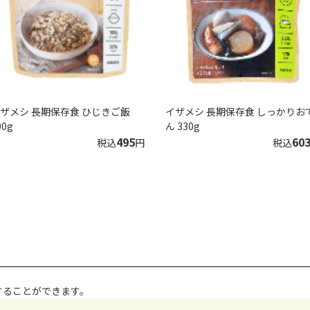
ザメシ 長期保存食 ひじきご飯
イザメシ 長期保存食 しっかりお
00g
ん 330g
495
60
税込
円
税込
することができます。