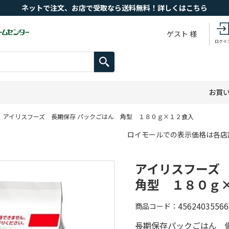
ネットで注文、お店で受取なら送料無料！詳しくはこちら
ゲスト 様
ログイ
お買
アイリスフーズ 長期保存 パックごはん 角型 １８０ｇ×１２食入
ロイモールでの表示価格は各店
アイリスフーズ
角型 １８０ｇ
45624035566
商品コード
長期保存パックごはん 