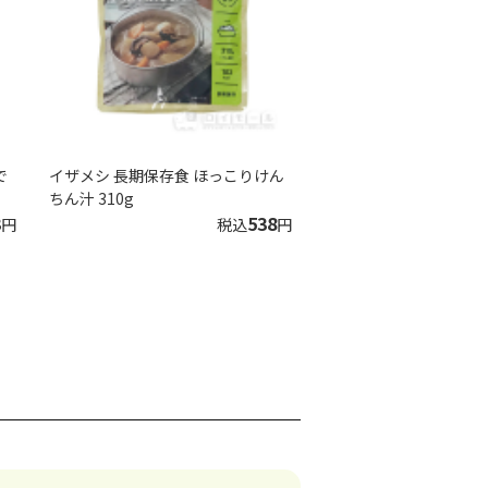
で
イザメシ 長期保存食 ほっこりけん
ちん汁 310g
3
538
円
税込
円