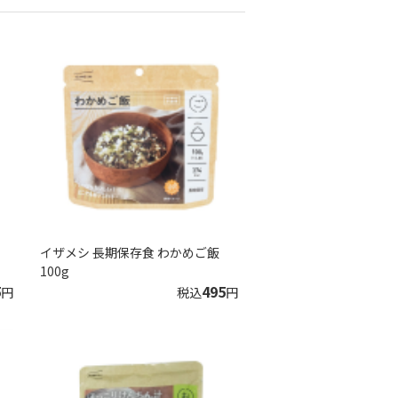
イザメシ 長期保存食 わかめご飯
100g
5
495
円
税込
円