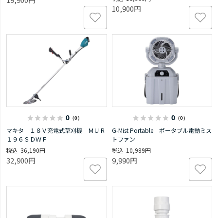
10,900円
0
0
（0）
（0）
マキタ １８Ｖ充電式草刈機 ＭＵＲ
G-Mist Portable ポータブル電動ミス
１９６ＳＤＷＦ
トファン
36,190円
10,989円
32,900円
9,990円