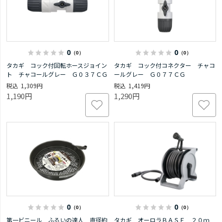
0
0
（0）
（0）
タカギ コック付回転ホースジョイン
タカギ コック付コネクター チャコ
ト チャコールグレー Ｇ０３７ＣＧ
ールグレー Ｇ０７７ＣＧ
1,309円
1,419円
1,190円
1,290円
0
0
（0）
（0）
第一ビニール ふるいの達人 直径約
タカギ オーロラＢＡＳＥ ２０ｍ