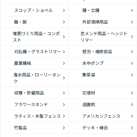
スコップ・ショベル
鎌・立鎌
鋤・鍬
外部清掃用品
堆肥づくり用品・コンポ
芝メンテ用品・ヘッジト
スト
リマー
刈払機・グラストリマー
替刃・補修部品
農業機械
水中ポンプ
潅水用品・ローリータン
集草袋
ク
収穫・貯蔵用品
花壇材
フラワースタンド
造園杭
ラティス・木製フェンス
アメリカンフェンス
竹製品
デッキ・縁台