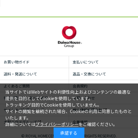
お買い物ガイド
支払いについて
送料・発送について
返品・交換について
よくあるご質問
会員規約
当サイトではWebサイトの利便性向上およびコンテンツの最適な
特定商取引法に基づく表示
お問い合わせ
提供を目的としてCookieを使用しています。
トラッキング目的でCookieを使用していません。
サイトのご利用について
個人情報保護方針
サイトの閲覧を継続された場合、Cookieの利用に同意したものと
いたします。
大和ハウスグループ
企業情報
詳細については
プライバシーポリシー
をご確認ください。
承諾する
© ROYAL HOMECENTER Co.,Ltd. ALL RIGHTS RESERVED.