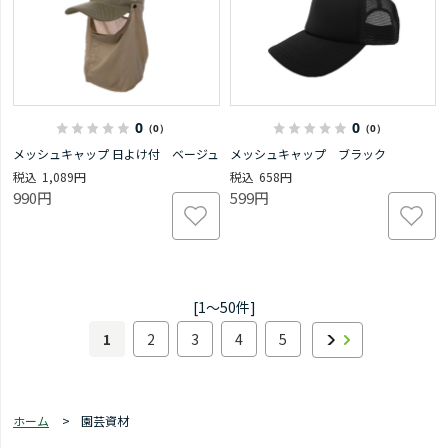
0
0
（0）
（0）
メッシュキャップ 日よけ付 ベージュ
メッシュキャップ ブラック
1,089円
658円
990円
599円
[1～50件]
1
2
3
4
5
ホーム
>
園芸資材