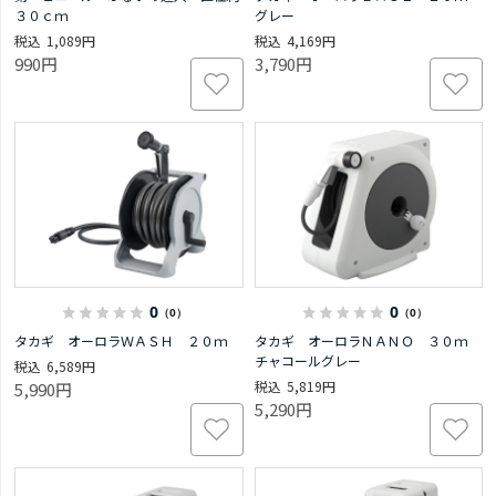
３０ｃｍ
グレー
1,089円
4,169円
990円
3,790円
0
0
（0）
（0）
タカギ オーロラＷＡＳＨ ２０ｍ
タカギ オーロラＮＡＮＯ ３０ｍ
チャコールグレー
6,589円
5,819円
5,990円
5,290円