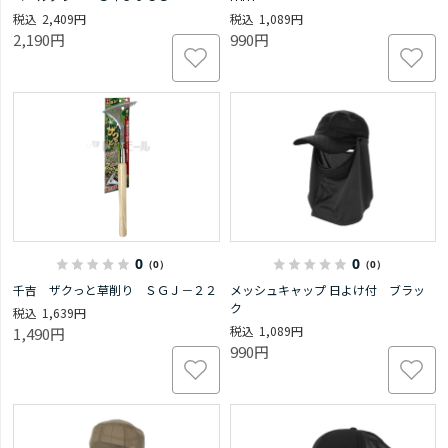
2,409円
1,089円
2,190円
990円
0
0
（0）
（0）
千吉 ザクっと草削り ＳＧＪ－２２
メッシュキャップ 日よけ付 ブラッ
ク
1,639円
1,089円
1,490円
990円