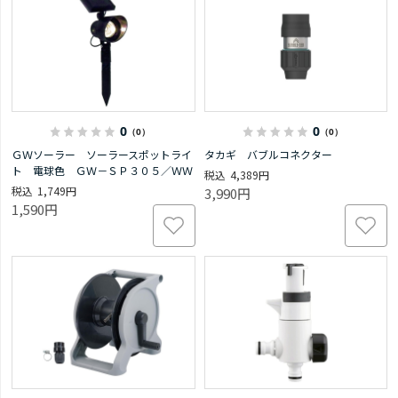
0
0
（0）
（0）
ＧＷソーラー ソーラースポットライ
タカギ バブルコネクター
ト 電球色 ＧＷ－ＳＰ３０５／ＷＷ
4,389円
1,749円
3,990円
1,590円