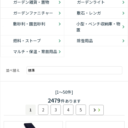
ガーデン雑貨・置物
ガーデンライト
ガーデンファニチャー
敷石・レンガ
敷砂利・園芸砂利
小型・ベンチ収納庫・物
置
燃料・ストーブ
除雪用品
マルチ・保温・育苗用品
並べ替え
[1～50件]
2479
件あります
1
2
3
4
5