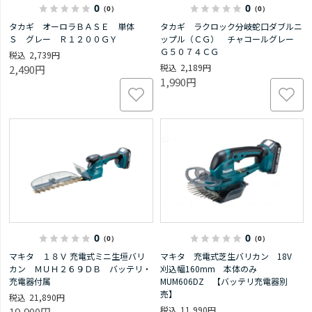
0
0
（0）
（0）
タカギ オーロラＢＡＳＥ 単体
タカギ ラクロック分岐蛇口ダブルニ
Ｓ グレー Ｒ１２００ＧＹ
ップル（ＣＧ） チャコールグレー
Ｇ５０７４ＣＧ
2,739円
2,189円
2,490円
1,990円
0
0
（0）
（0）
マキタ １８Ｖ 充電式ミニ生垣バリ
マキタ 充電式芝生バリカン 18V
カン ＭＵＨ２６９ＤＢ バッテリ・
刈込幅160mm 本体のみ
充電器付属
MUM606DZ 【バッテリ充電器別
売】
21,890円
11,990円
19,900円