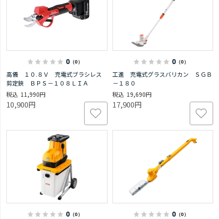
0
0
（0）
（0）
高儀 １０.８Ｖ 充電式ブラシレス
工進 充電式グラスバリカン ＳＧＢ
剪定鋏 ＢＰＳ－１０８ＬＩＡ
－１８０
11,990円
19,690円
10,900円
17,900円
0
0
（0）
（0）