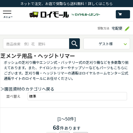
ネットで注文、お店で受取なら送料無料！詳しくはこちら
メニュー
宅配便
受取方法
ゲスト様
芝メンテ用品・ヘッジトリマー
ボッシュの芝刈り機やエンジン式・バッテリー式の芝刈り機などを多数取り揃
えております。また、ナイロンカッターやチップソーなどもパーツもこちらに
ございます。芝刈り機・ヘッジトリマーの通販はロイヤルホームセンター公式
通販サイトのロイモールにお任せください。
＞
園芸資材のカテゴリへ戻る
並べ替え
[1～50件]
68
件あります