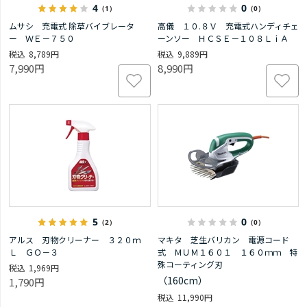
4
0
（1）
（0）
ムサシ 充電式 除草バイブレータ
高儀 １０.８Ｖ 充電式ハンディチェ
ー ＷＥ－７５０
ーンソー ＨＣＳＥ－１０８ＬｉＡ
8,789円
9,889円
7,990円
8,990円
5
0
（2）
（0）
アルス 刃物クリーナー ３２０ｍ
マキタ 芝生バリカン 電源コード
Ｌ ＧＯ－３
式 ＭＵＭ１６０１ １６０ｍｍ 特
殊コーティング刃
1,969円
（160cm）
1,790円
11,990円