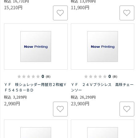
16,731円
13,090円
15,210円
11,900円
0
0
（0）
（0）
ＹＦ 枝シュレッダー用替刃２枚組Ｙ
ＹＦ ２４Ｖブラシレス 高枝チェー
Ｆ５４５８－ＢＤ
ンソー
3,289円
26,290円
2,990円
23,900円