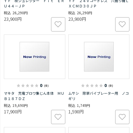
ＹＦ 枝シュレッダー Ｆｉｔ ＥＲ
ＹＦ ２４Ｖコードレス 穴掘り機Ｌ
Ｕ４４－ＪＰ
ＸＣＭＤ３０ＪＰ
26,290円
26,290円
23,900円
23,900円
0
0
（0）
（0）
マキタ 充電ブロワ集じん本体 ＭＵ
ムサシ 除草バイブレーター用 ノコ
Ｂ１８７ＤＺ
ギリ
19,690円
1,749円
17,900円
1,590円