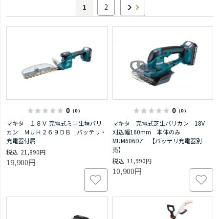
1
2
0
0
（0）
（0）
マキタ １８Ｖ 充電式ミニ生垣バリ
マキタ 充電式芝生バリカン 18V
カン ＭＵＨ２６９ＤＢ バッテリ・
刈込幅160mm 本体のみ
充電器付属
MUM606DZ 【バッテリ充電器別
売】
21,890円
11,990円
19,900円
10,900円