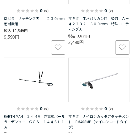
0
0
（0）
（0）
京セラ サッチング刃 ２３０ｍｍ
マキタ 生垣バリカン用 替刃 Ａ－
芝刈機用
４２２３２ ３００ｍｍ 特殊コーテ
ィング刃
10,549円
3,839円
9,590円
3,490円
0
0
（0）
（0）
EARTH MAN １４.４V 充電式ポール
マキタ ナイロンカッタアタッチメン
ガーデンソー ＧＧＳ－１４４ＳＬｉ
ト EM408MP（ナイロンコードタイ
Ａ
プ）