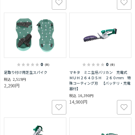
0
0
（0）
（0）
足取り付け用芝生スパイク
マキタ ミニ生垣バリカン 充電式
ＭＵＨ２６４ＤＳＨ ２６０ｍｍ 特
2,519円
殊コーティング刃 【バッテリ・充電
2,290円
器付】
16,390円
14,900円