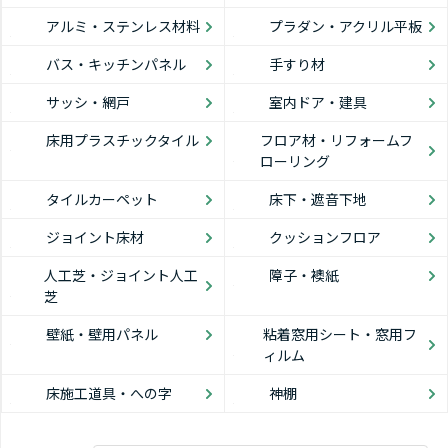
アルミ・ステンレス材料
プラダン・アクリル平板
バス・キッチンパネル
手すり材
サッシ・網戸
室内ドア・建具
床用プラスチックタイル
フロア材・リフォームフ
ローリング
タイルカーペット
床下・遮音下地
ジョイント床材
クッションフロア
人工芝・ジョイント人工
障子・襖紙
芝
壁紙・壁用パネル
粘着窓用シート・窓用フ
ィルム
床施工道具・への字
神棚