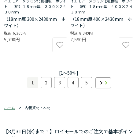
イエモア メラミン化粧棚板 ホワイ
イエモア メラミン化粧棚板 ホワイ
ト （約）１８ｍｍ厚 ３００×２４
ト （約）１８ｍｍ厚 ４００×２４
３０ｍｍ
３０ｍｍ
（18mm厚 300×2430mm ホ
（18mm厚 400×2430mm ホ
ワイト）
ワイト）
6,369円
8,349円
5,790円
7,590円
[1～50件]
1
2
3
4
5
ホーム
>
内装資材・木材
【8月31日(水)まで！】ロイモールでのご注文で基本ポイン