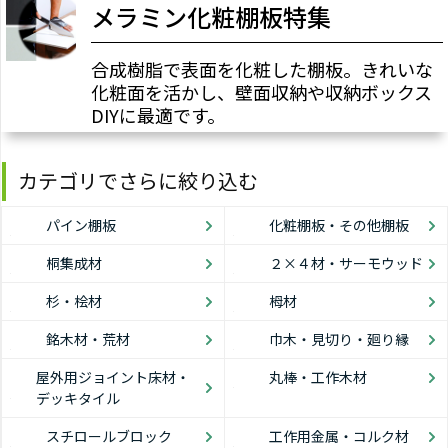
メラミン化粧棚板特集
合成樹脂で表面を化粧した棚板。きれいな
化粧面を活かし、壁面収納や収納ボックス
DIYに最適です。
カテゴリでさらに絞り込む
パイン棚板
化粧棚板・その他棚板
桐集成材
２×４材・サーモウッド
杉・桧材
栂材
銘木材・荒材
巾木・見切り・廻り縁
屋外用ジョイント床材・
丸棒・工作木材
デッキタイル
スチロールブロック
工作用金属・コルク材