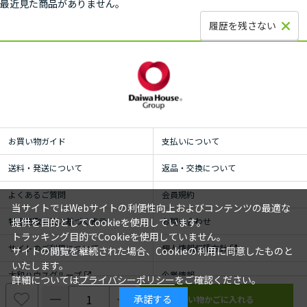
最近見た商品がありません。
履歴を残さない
お買い物ガイド
支払いについて
送料・発送について
返品・交換について
よくあるご質問
会員規約
当サイトではWebサイトの利便性向上およびコンテンツの最適な
提供を目的としてCookieを使用しています。
特定商取引法に基づく表示
お問い合わせ
トラッキング目的でCookieを使用していません。
サイトのご利用について
個人情報保護方針
サイトの閲覧を継続された場合、Cookieの利用に同意したものと
いたします。
大和ハウスグループ
企業情報
詳細については
プライバシーポリシー
をご確認ください。
承諾する
© ROYAL HOMECENTER Co.,Ltd. ALL RIGHTS RESERVED.