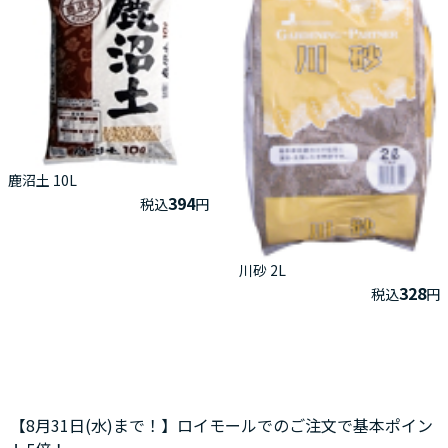
鹿沼土 10L
394
税込
円
川砂 2L
328
税込
円
【8月31日(水)まで！】ロイモールでのご注文で基本ポイン