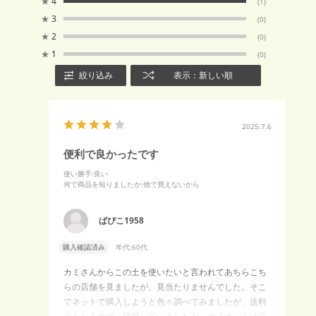
★
4
(1)
★
3
(0)
★
2
(0)
★
1
(0)
絞り込み
表示：新しい順
2025.7.6
便利で良かったです
使い勝手
:良い
何で商品を知りましたか
:他で買えないから
ぱぴこ1958
購入確認済み
年代:
60代
カミさんからこの土を使いたいと言われてあちらこち
らの店舗を見ましたが、見当たりませんでした。そこ
でネットで購入しようと色々調べてみましたが、送料