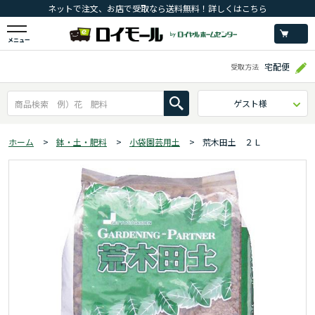
ネットで注文、お店で受取なら送料無料！詳しくはこちら
メニュー
宅配便
受取方法
ゲスト様
ホーム
>
鉢・土・肥料
>
小袋園芸用土
>
荒木田土 ２Ｌ