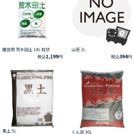
園芸用 荒木田土 14L 粒状
山苔 2L
1,199
394
税込
円
税込
円
黒土 5L
くん炭 30L