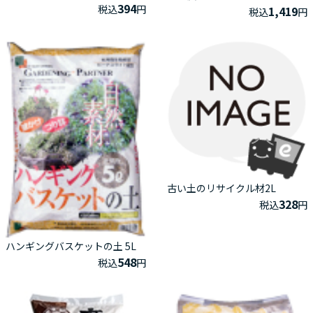
394
税込
円
1,419
税込
円
古い土のリサイクル材2L
328
税込
円
ハンギングバスケットの土 5L
548
税込
円