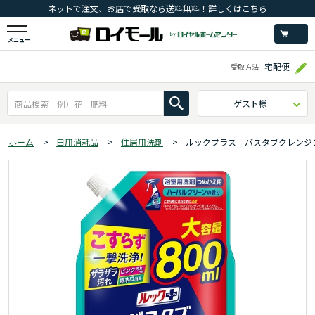
ネットで注文、お店で受取なら送料無料！詳しくはこちら
メニュー
宅配便
受取方法
ゲスト様
ホーム
>
日用消耗品
>
住居用洗剤
>
ルックプラス バスタブクレンジ