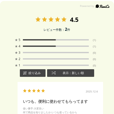
4.5
2
レビュー件数：
件
★
5
(1)
★
4
(1)
★
3
(0)
★
2
(0)
★
1
(0)
絞り込み
表示：新しい順
2025.12.6
いつも、便利に使わせてもらってます
使い勝手
:大変良い
何で商品を知りましたか
:いつも使っているから