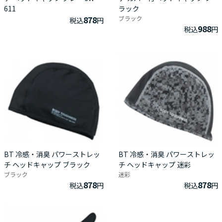
611
ラック
878
ブラック
税込
円
988
税込
円
BT 冷感・消臭 パワーストレッ
BT 冷感・消臭 パワーストレッ
チ ヘッドキャップ ブラック
チ ヘッドキャップ 迷彩
ブラック
迷彩
878
878
税込
円
税込
円