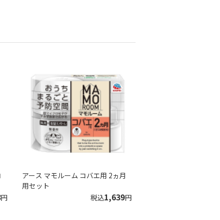
コ
アース マモルーム コバエ用 2ヵ月
用セット
8
1,639
円
税込
円