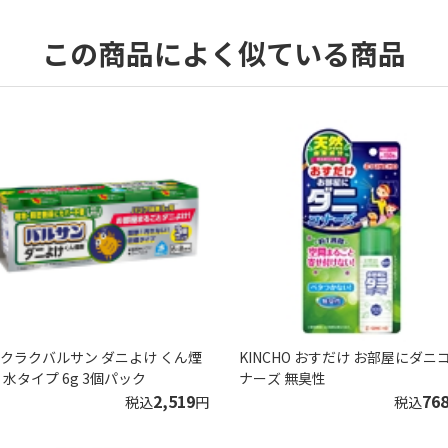
この商品によく似ている商品
クラクバルサン ダニよけ くん煙
KINCHO おすだけ お部屋にダニ
 水タイプ 6g 3個パック
ナーズ 無臭性
2,519
76
税込
円
税込