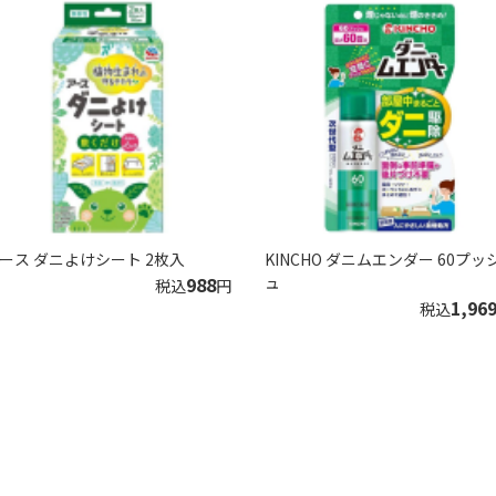
ース ダニよけシート 2枚入
KINCHO ダニムエンダー 60プッ
988
ュ
税込
円
1,96
税込