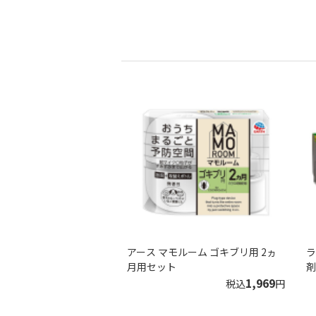
アース マモルーム ゴキブリ用 2ヵ
ラ
月用セット
剤
1,969
税込
円