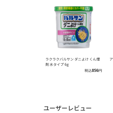
ラクラクバルサン ダニよけ くん煙
ア
剤 水タイプ 6g
856
税込
円
ユーザーレビュー