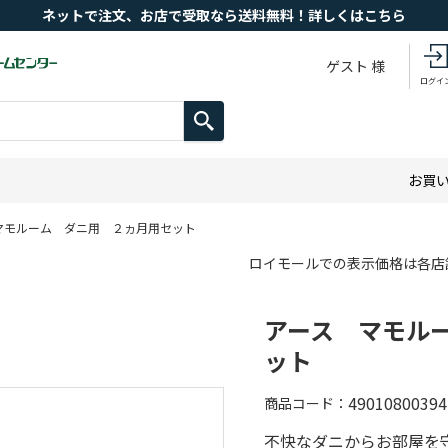
ネットで注文、お店で受取なら送料無料！詳しくはこちら
ゲスト 様
ログイ
お買
マモルーム ダニ用 ２ヵ月用セット
ロイモールでの表示価格は各店
アース マモル
ット
49010800394
商品コード
不快なダニからお部屋を