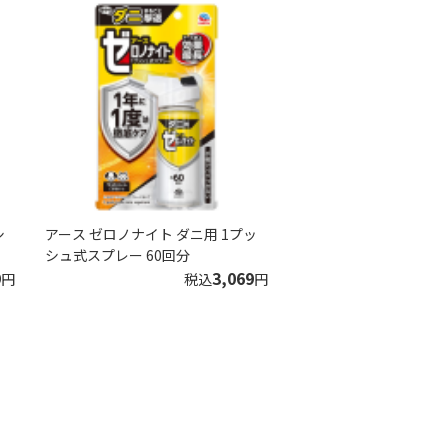
シ
アース ゼロノナイト ダニ用 1プッ
シュ式スプレー 60回分
9
3,069
円
税込
円