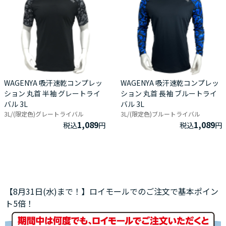
WAGENYA 吸汗速乾コンプレッ
WAGENYA 吸汗速乾コンプレッ
ション 丸首 半袖 グレートライ
ション 丸首 長袖 ブルートライ
バル 3L
バル 3L
3L/(限定色)グレートライバル
3L/(限定色)ブルートライバル
1,089
1,089
税込
円
税込
円
【8月31日(水)まで！】ロイモールでのご注文で基本ポイン
ト5倍！