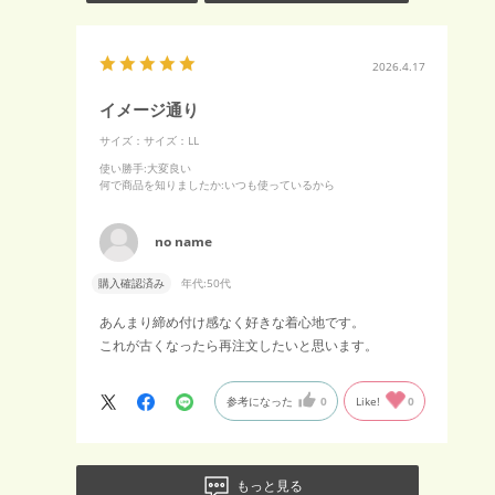
2026.4.17
イメージ通り
サイズ：サイズ：LL
使い勝手
:大変良い
何で商品を知りましたか
:いつも使っているから
no name
購入確認済み
年代:
50代
あんまり締め付け感なく好きな着心地です。
これが古くなったら再注文したいと思います。
参考になった
0
Like!
0
もっと見る