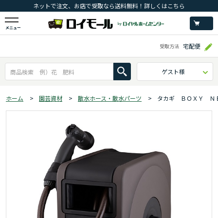
ネットで注文、お店で受取なら送料無料！詳しくはこちら
メニュー
宅配便
受取方法
ゲスト様
ホーム
>
園芸資材
>
散水ホース・散水パーツ
>
タカギ ＢＯＸＹ Ｎ