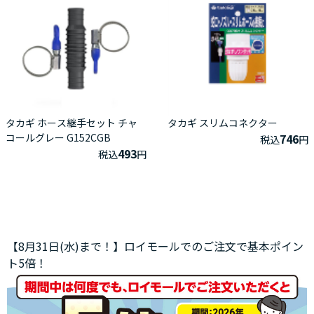
タカギ ホース継手セット チャ
タカギ スリムコネクター
コールグレー G152CGB
746
税込
円
493
税込
円
【8月31日(水)まで！】ロイモールでのご注文で基本ポイン
ト5倍！