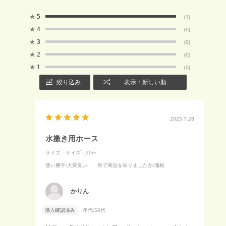
★
5
(1)
★
4
(0)
★
3
(0)
★
2
(0)
★
1
(0)
絞り込み
表示：新しい順
2025.7.28
水撒き用ホース
サイズ：サイズ：20m
使い勝手
:大変良い
何で商品を知りましたか
:価格
かりん
購入確認済み
年代:
50代