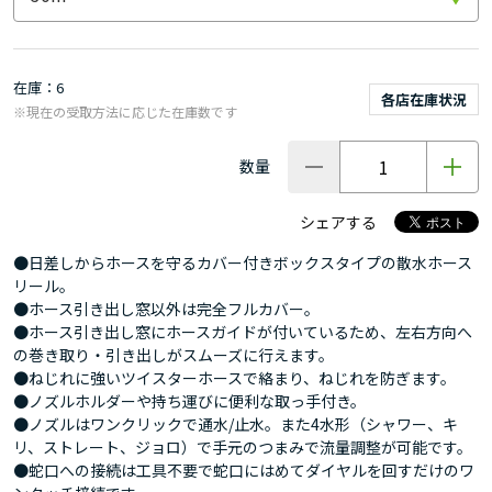
在庫
6
各店在庫状況
※現在の受取方法に応じた在庫数です
数量
シェアする
●日差しからホースを守るカバー付きボックスタイプの散水ホース
リール。
●ホース引き出し窓以外は完全フルカバー。
●ホース引き出し窓にホースガイドが付いているため、左右方向へ
の巻き取り・引き出しがスムーズに行えます。
●ねじれに強いツイスターホースで絡まり、ねじれを防ぎます。
●ノズルホルダーや持ち運びに便利な取っ手付き。
●ノズルはワンクリックで通水/止水。また4水形（シャワー、キ
リ、ストレート、ジョロ）で手元のつまみで流量調整が可能です。
●蛇口への接続は工具不要で蛇口にはめてダイヤルを回すだけのワ