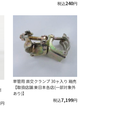
240
税込
円
単管用 直交クランプ 30ヶ入り 箱売
【取扱店舗:東日本各店(一部対象外
部
あり)】
7,199
税込
円
1
円