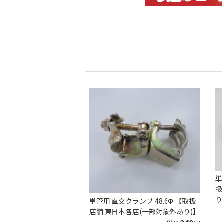
単
扱
り
単管用 直交クランプ 48.6Φ 【取扱
店舗:東日本各店(一部対象外あり)】