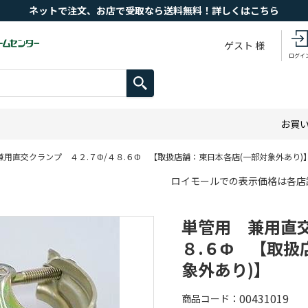
ネットで注文、お店で受取なら送料無料！詳しくはこちら
ゲスト 様
ログイ
お買
兼用直交クランプ ４２.７Φ/４８.６Φ 【取扱店舗：東日本各店(一部対象外あり)
ロイモールでの表示価格は各店
単管用 兼用直交
８.６Φ 【取扱
象外あり)】
00431019
商品コード