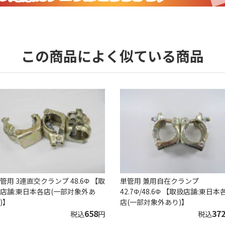
この商品によく似ている商品
管用 3連直交クランプ 48.6Φ 【取
単管用 兼用自在クランプ
店舗:東日本各店(一部対象外あ
42.7Φ/48.6Φ 【取扱店舗:東日本
)】
店(一部対象外あり)】
658
37
税込
円
税込