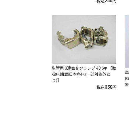
240
税込
円
単管用 3連直交クランプ 48.6Φ 【取
単
扱店舗:西日本各店(一部対象外あ
箱
り)】
象
658
税込
円