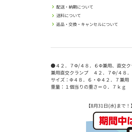
配送・納期について
送料について
返品・交換・キャンセルについて
●４２．７Φ/４８．６Φ兼用、直交ク
兼用直交クランプ ４２．７Φ/４８
サイズ：Φ４８．６・Φ４２．７兼用
重量：１個当りの重さ＝０．７ｋｇ
【8月31日(水)ま