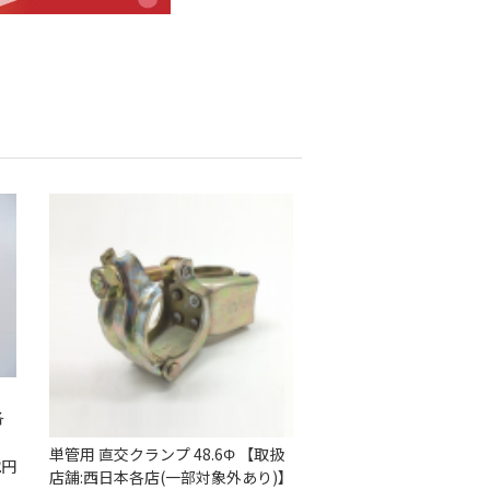
各
単管用 直交クランプ 48.6Φ 【取扱
2
円
店舗:西日本各店(一部対象外あり)】