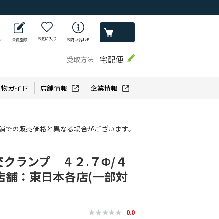
お気に入り
ン
会員登録
お問い合わせ
宅配便
受取方法
い物ガイド
店舗情報
企業情報
】
舗での販売価格と異なる場合がございます。
クランプ ４２.７Φ/４
店舗：東日本各店(一部対
0.0