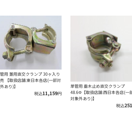
管用 兼用直交クランプ 30ヶ入り
売 【取扱店舗:東日本各店(一部対
単管用 垂木止め直交クランプ
外あり)】
48.6Φ【取扱店舗:西日本各店(一
11,159
税込
円
対象外あり)】
25
税込