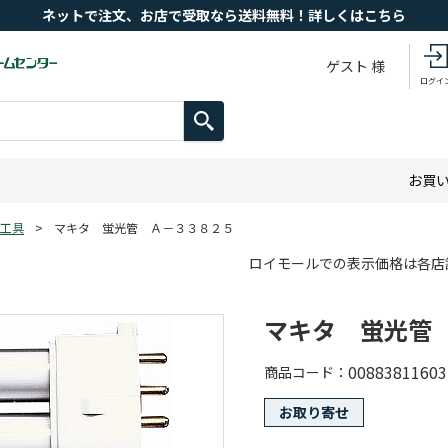
ネットで注文、お店で受取なら送料無料！詳しくはこちら
ゲスト 様
ログイ
お買
工具
>
マキタ 蛍光管 Ａ－３３８２５
ロイモールでの表示価格は各店
マキタ 蛍光管
00883811603
商品コード
お取り寄せ