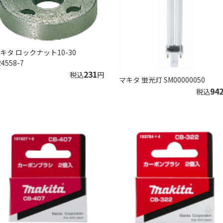
キタ ロックナット10-30
24558-7
231
税込
円
マキタ 蛍光灯 SM00000050
94
税込