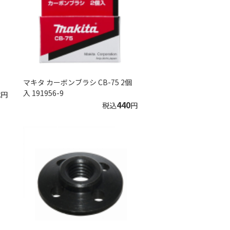
マキタ カーボンブラシ CB-75 2個
2
入 191956-9
円
440
税込
円