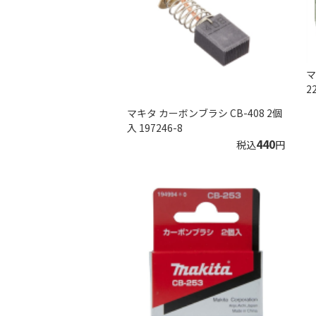
マ
2
マキタ カーボンブラシ CB-408 2個
入 197246-8
440
税込
円