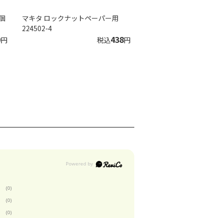
2個
マキタ ロックナットペーパー用
224502-4
0
438
円
税込
円
(0)
(0)
(0)