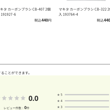
キタ カーボンブラシ CB-407 2個
マキタ カーボンブラシ CB-322 
 191927-6
入 193764-4
440
44
税込
円
税込
することができます。
★
5
0.0
★
4
0
★
3
レビュー件数：
件