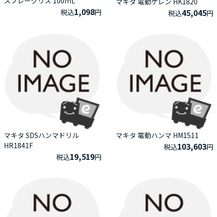
スプレーグリス 100mL
マキタ 電動ケレン HK1820
1,098
45,045
税込
円
税込
円
マキタ SDSハンマドリル
マキタ 電動ハンマ HM1511
HR1841F
103,603
税込
円
19,519
税込
円