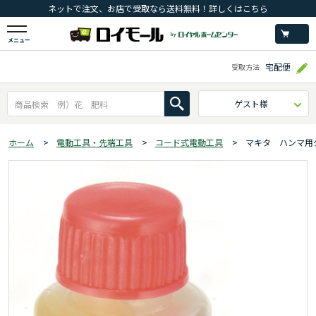
ネットで注文、お店で受取なら送料無料！詳しくはこちら
メニュー
宅配便
受取方法
ゲスト様
ホーム
>
電動工具・先端工具
>
コード式電動工具
>
マキタ ハンマ用グリ