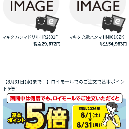
マキタ ハンマドリル HR2631F
マキタ 充電ハンマ HM001GZK
29,672
54,983
税込
円
税込
円
【8月31日(水)まで！】ロイモールでのご注文で基本ポイン
ト5倍！