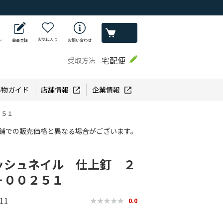
お気に入り
ン
会員登録
お問い合わせ
宅配便
受取方法
い物ガイド
店舗情報
企業情報
２５１
舗での販売価格と異なる場合がございます。
ッシュネイル 仕上釘 ２
－００２５１
11
0.0