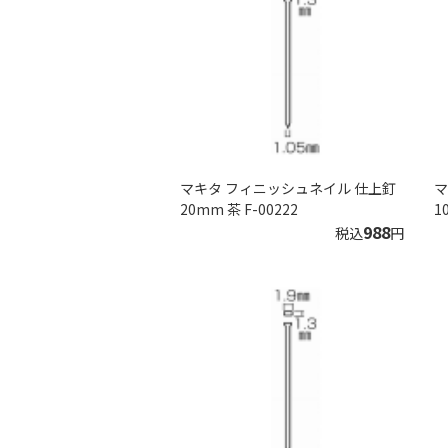
マキタ フィニッシュネイル 仕上釘
マ
20mm 茶 F-00222
1
988
税込
円