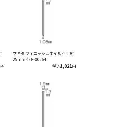
釘
マキタ フィニッシュネイル 仕上釘
25mm 茶 F-00264
8
1,021
円
税込
円