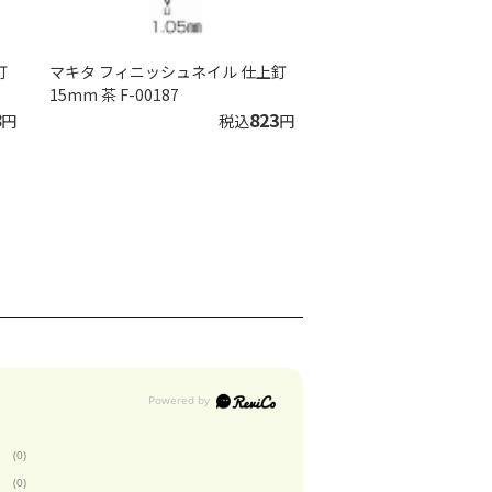
釘
マキタ フィニッシュネイル 仕上釘
15mm 茶 F-00187
8
823
円
税込
円
(0)
(0)