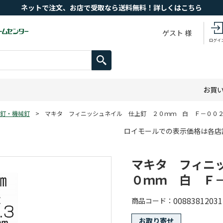
ネットで注文、お店で受取なら送料無料！詳しくはこちら
ゲスト 様
ログイ
お買
釘・機械釘
>
マキタ フィニッシュネイル 仕上釘 ２０ｍｍ 白 Ｆ－００
ロイモールでの表示価格は各店
マキタ フィニ
０ｍｍ 白 Ｆ
00883812031
商品コード
お取り寄せ