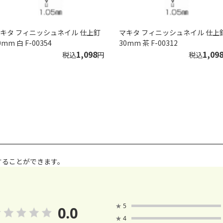
キタ フィニッシュネイル 仕上釘
マキタ フィニッシュネイル 仕上
0mm 白 F-00354
30mm 茶 F-00312
1,098
1,09
税込
円
税込
することができます。
★
5
0.0
★
4