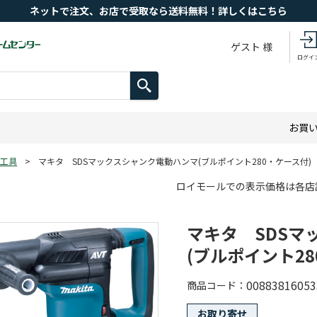
ネットで注文、お店で受取なら送料無料！詳しくはこちら
ゲスト 様
ログイ
お買
工具
>
マキタ SDSマックスシャンク電動ハンマ(ブルポイント280・ケース付) H
ロイモールでの表示価格は各店
マキタ SDSマ
(ブルポイント28
00883816053
商品コード
お取り寄せ