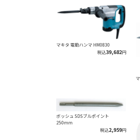
マキタ 電動ハンマ HM0830
39,682
税込
円
マ
ボッシュ SDSブルポイント
250mm
2,959
税込
円