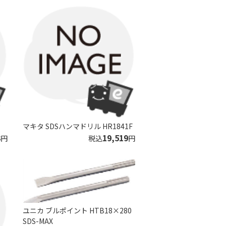
マキタ SDSハンマドリル HR1841F
3
19,519
円
税込
円
ユニカ ブルポイント HTB18×280
SDS-MAX