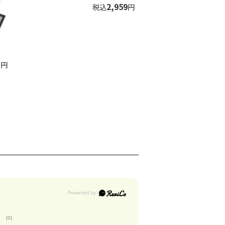
2,959
税込
円
1
円
(0)