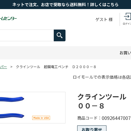
ネットで注文、お店で受取なら送料無料！詳しくはこちら
ゲスト 様
ログイ
お買
パー
>
クラインツール 超鋼電工ペンチ Ｄ２０００－８
ロイモールでの表示価格は各店
クラインツール
００－８
00926447007
商品コード
お取り寄せ