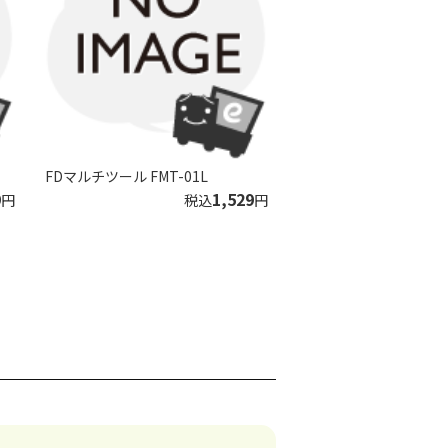
FDマルチツール FMT-01L
9
1,529
円
税込
円