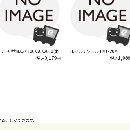
ラーC型鋼2.3X 100X50X2000(東
FDマルチツール FMT-20M
3,179
1,08
税込
円
税込
することができます。