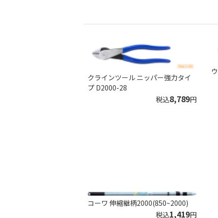
ウ
クラインツール ニッパー強力タイ
プ D2000-28
8,789
税込
円
コーワ 伸縮継柄2000(850~2000)
1,419
税込
円