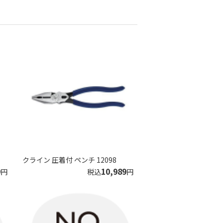
クライン 圧着付 ペンチ 12098
9
10,989
円
税込
円