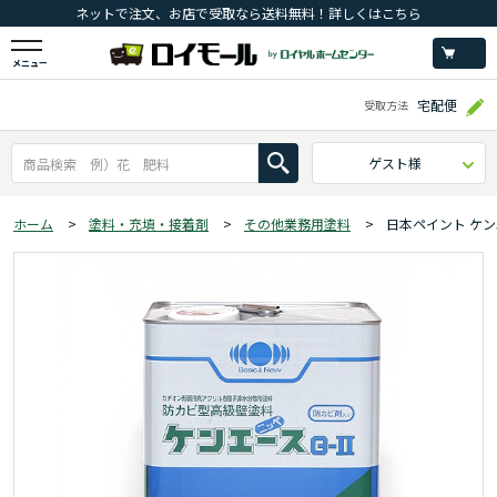
ネットで注文、お店で受取なら送料無料！詳しくはこちら
メニュー
宅配便
受取方法
ゲスト様
ホーム
>
塗料・充填・接着剤
>
その他業務用塗料
>
日本ペイント ケン