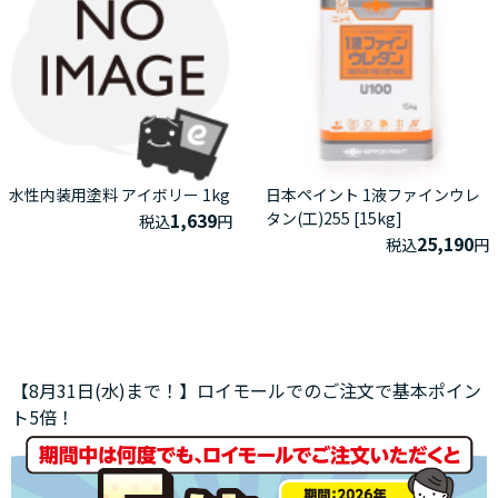
水性内装用塗料 アイボリー 1kg
日本ペイント 1液ファインウレ
1,639
タン(工)255 [15kg]
税込
円
25,190
税込
円
【8月31日(水)まで！】ロイモールでのご注文で基本ポイン
ト5倍！