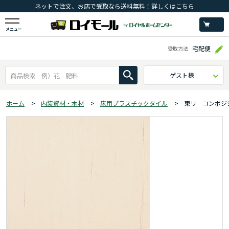
ネットで注文、お店で受取なら送料無料！詳しくはこちら
メニュー
宅配便
受取方法
ゲスト様
ホーム
>
内装資材・木材
>
床用プラスチックタイル
>
東リ コンポジ