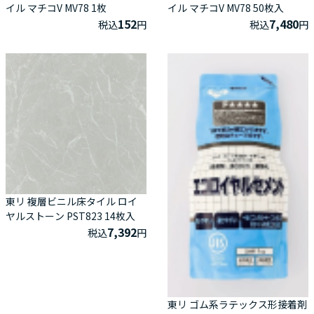
イル マチコV MV78 1枚
イル マチコV MV78 50枚入
152
7,480
税込
円
税込
円
東リ 複層ビニル床タイル ロイ
ヤルストーン PST823 14枚入
7,392
税込
円
東リ ゴム系ラテックス形接着剤