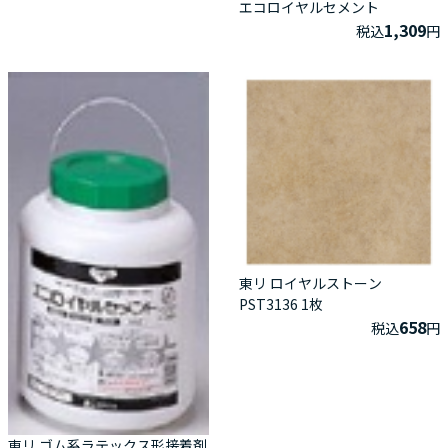
エコロイヤルセメント
1,309
税込
円
東リ ロイヤルストーン
PST3136 1枚
658
税込
円
東リ ゴム系ラテックス形接着剤