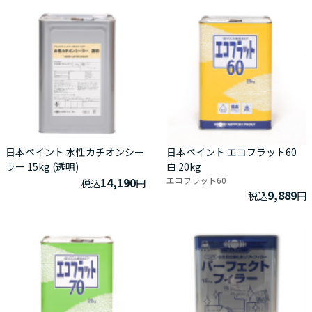
日本ペイント 水性カチオンシー
日本ペイント エコフラット60
ラー 15kg (透明)
白 20kg
14,190
エコフラット60
税込
円
9,889
税込
円