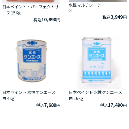
水性マルチシーラー
日本ペイント・パーフェクトサ
2L
ーフ 15Kg
3,949
税込
円
10,890
税込
円
日本ペイント 水性ケンエース
日本ペイント 水性ケンエース
白 4kg
白 16kg
7,689
17,490
税込
円
税込
円