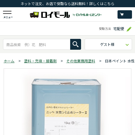
ネットで注文、お店で受取なら送料無料！詳しくはこちら
メニュー
宅配便
受取方法
ゲスト様
ホーム
>
塗料・充填・接着剤
>
その他業務用塗料
>
日本ペイント 水