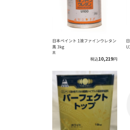
日本ペイント 1液ファインウレタン
日
黒 3kg
U
黒
10,219
税込
円