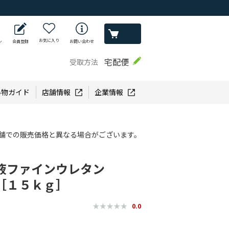
お気に入り
ン
会員登録
お問い合わせ
宅配便
受取方法
い物ガイド
店舗情報
企業情報
舗での販売価格と異なる場合がございます。
液ファインウレタン
［１５ｋｇ］
0.0