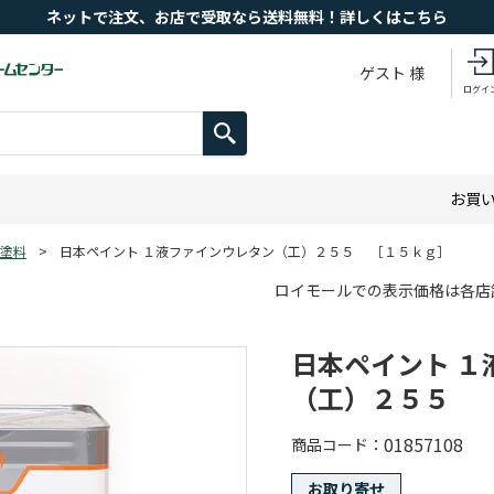
ネットで注文、お店で受取なら送料無料！詳しくはこちら
ゲスト 様
ログイ
お買
塗料
>
日本ペイント １液ファインウレタン（工）２５５ ［１５ｋｇ］
ロイモールでの表示価格は各店
日本ペイント １
（工）２５５ 
01857108
商品コード
お取り寄せ