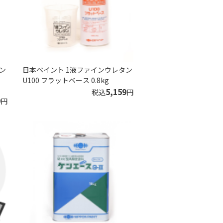
ン
日本ペイント 1液ファインウレタン
U100 フラットベース 0.8kg
5,159
税込
円
9
円