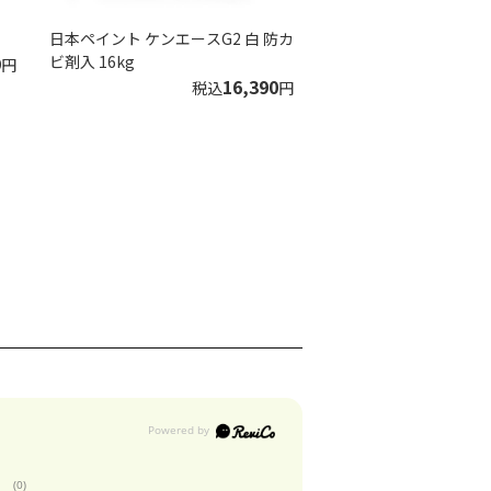
日本ペイント ケンエースG2 白 防カ
9
ビ剤入 16kg
円
16,390
税込
円
(0)