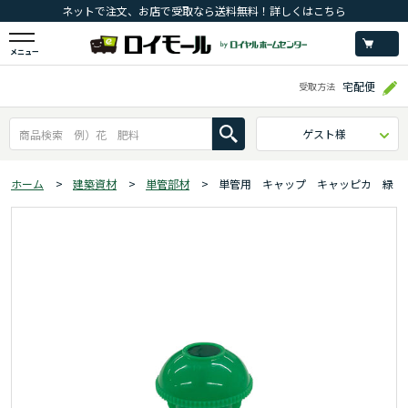
ネットで注文、お店で受取なら送料無料！詳しくはこちら
メニュー
宅配便
受取方法
ゲスト様
ホーム
>
建築資材
>
単管部材
>
単管用 キャップ キャッピカ 緑 