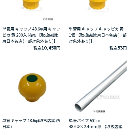
単管用 キャップ 48.6Φ用 キャッ
単管用 キャップ キャッピカ 黄
ピカ 黄 200入 箱売 【取扱店舗:
1個 【取扱店舗:東日本各店(一部
東日本各店(一部対象外あり)】
対象外あり)】
10,450
53
税込
円
税込
円
単管キャップ 48.6φ(取扱店舗:西
単管パイプ 約1m
日本)
48.6Φ×2.4mm厚 【取扱店舗: