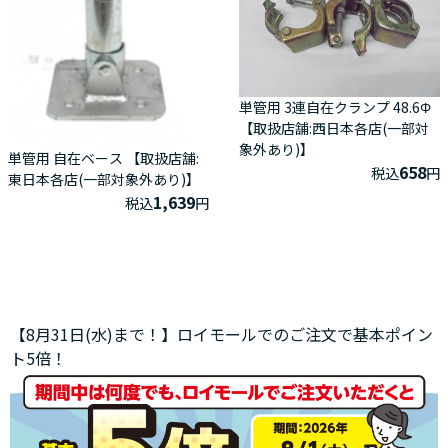
単管用 3連自在クランプ 48.6Φ
【取扱店舗:西日本各店(一部対
象外あり)】
単管用 自在ベース 【取扱店舗:
658
税込
円
東日本各店(一部対象外あり)】
1,639
税込
円
【8月31日(水)まで！】ロイモールでのご注文で基本ポイン
ト5倍！