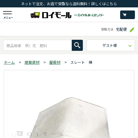
ネットで注文、お店で受取なら送料無料！詳しくはこちら
メニュー
宅配便
受取方法
ゲスト様
ホーム
>
建築資材
>
屋根材
>
スレート 棟