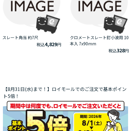
スレート角当 約7尺
クロメートスレート釘小波用 10
4,829
本入 7x90mm
税込
円
328
税込
円
【8月31日(水)まで！】ロイモールでのご注文で基本ポイン
ト5倍！