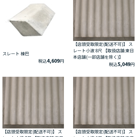
【店頭受取限定(配送不可)】 ス
レート小波 8尺 【取扱店舗:東日
スレート 棟巴
本店舗(一部店舗を除く)】
4,609
税込
円
5,049
税込
円
【店頭受取限定(配送不可)】 ス
【店頭受取限定(配送不可)】 ス