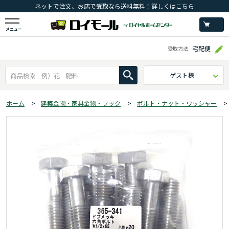
ネットで注文、お店で受取なら送料無料！詳しくはこちら
メニュー
宅配便
受取方法
ゲスト様
ホーム
>
建築金物・家具金物・フック
>
ボルト・ナット・ワッシャー
>