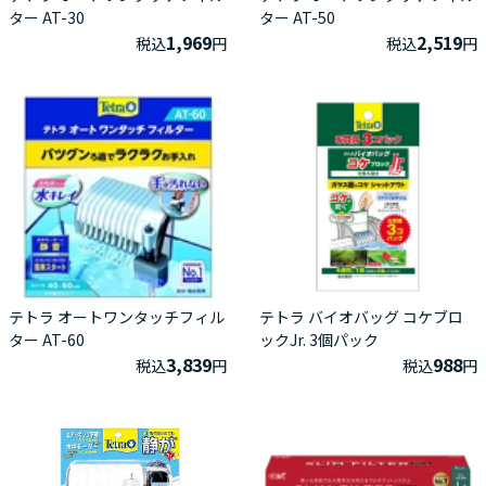
ター AT-30
ター AT-50
1,969
2,519
税込
円
税込
円
テトラ オートワンタッチフィル
テトラ バイオバッグ コケブロ
ター AT-60
ックJr. 3個パック
3,839
988
税込
円
税込
円