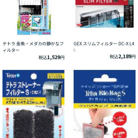
GEX スリムフィルター DC-X L4
テトラ 金魚・メダカの静かなフ
L
ィルター
2,189
税込
円
1,529
税込
円