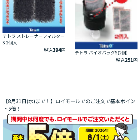
テトラ ストレーナーフィルター
S 2個入
394
税込
円
テトラ バイオバッグS(2個)
251
税込
円
【8月31日(水)まで！】ロイモールでのご注文で基本ポイン
ト5倍！