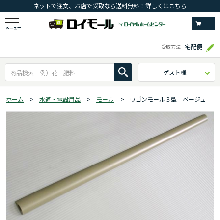
ネットで注文、お店で受取なら送料無料！詳しくはこちら
メニュー
宅配便
受取方法
ゲスト様
ホーム
>
水道・電設用品
>
モール
>
ワゴンモール３型 ベージュ