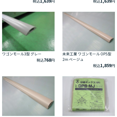
1,639
1,639
税込
円
税込
円
ワゴンモール3型 グレー
未来工業 ワゴンモール OP5型
768
2m ベージュ
税込
円
1,859
税込
円