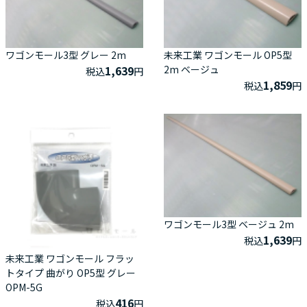
ワゴンモール3型 グレー 2m
未来工業 ワゴンモール OP5型
1,639
2m ベージュ
税込
円
1,859
税込
円
ワゴンモール3型 ベージュ 2m
1,639
税込
円
未来工業 ワゴンモール フラッ
トタイプ 曲がり OP5型 グレー
OPM-5G
416
税込
円