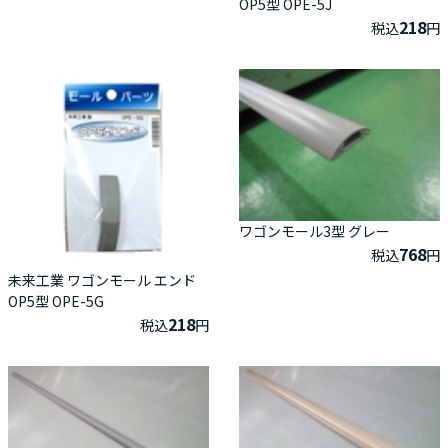
OP5型 OPE-5J
218
税込
円
ワゴンモール3型 グレー
768
税込
円
未来工業 ワゴンモール エンド
OP5型 OPE-5G
218
税込
円