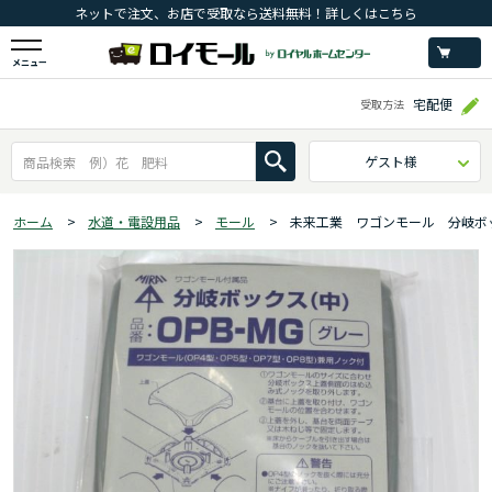
ネットで注文、お店で受取なら送料無料！詳しくはこちら
メニュー
宅配便
受取方法
ゲスト様
ホーム
>
水道・電設用品
>
モール
>
未来工業 ワゴンモール 分岐ボ