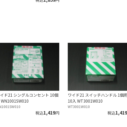
税込
円
イド21 シングルコンセント 10個
ワイド21 スイッチハンドル 1個
 WN1001SW010
10入 WT3001W010
N1001SW010
WT3001W010
1,419
1,41
税込
円
税込