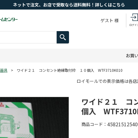
ネットで注文、お店で受取なら送料無料！詳しくはこちら
ゲスト 様
ログイ
お買
器具
>
ワイド２１ コンセント絶縁取付枠 １０個入 WTF3710K010
ロイモールでの表示価格は各店
ワイド２１ コ
個入 WTF3710
45821512540
商品コード