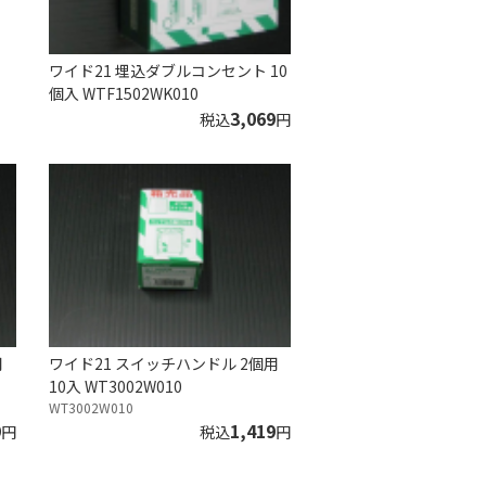
ワイド21 埋込ダブルコンセント 10
個入 WTF1502WK010
3,069
税込
円
用
ワイド21 スイッチハンドル 2個用
10入 WT3002W010
WT3002W010
9
1,419
円
税込
円