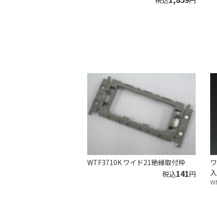
税込
円
WTF3710K ワイド21絶縁取付枠
ワ
141
入
税込
円
W