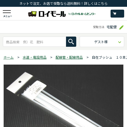
ネットで注文、お店で受取なら送料無料！詳しくはこちら
メニュー
宅配便
受取方法
ゲスト様
ホーム
>
水道・電設用品
>
配線管・配線用品
>
自在ブッシュ １０本