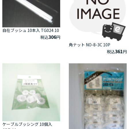
自在ブッシュ 10本入 TG024 10
306
税込
円
角ナット NO-8-3C 10P
361
税込
円
ケーブルブッシング 10個入