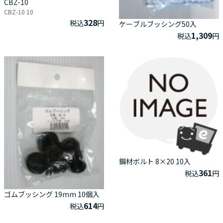
CBZ-10
CBZ-10 10
328
税込
円
ケーブルブッシング50入
1,309
税込
円
鋼材ボルト 8×20 10入
361
税込
円
ゴムブッシング 19mm 10個入
614
税込
円