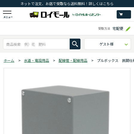
ネットで注文、お店で受取なら送料無料！詳しくはこちら
メニュー
宅配便
受取方法
ゲスト様
ホーム
>
水道・電設用品
>
配線管・配線用品
>
プルボックス 民間仕