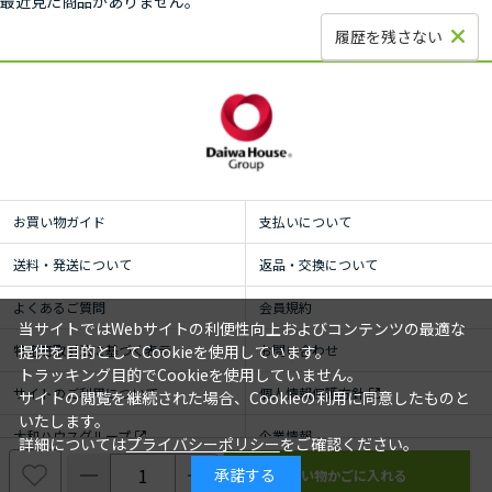
最近見た商品がありません。
履歴を残さない
お買い物ガイド
支払いについて
送料・発送について
返品・交換について
よくあるご質問
会員規約
当サイトではWebサイトの利便性向上およびコンテンツの最適な
特定商取引法に基づく表示
お問い合わせ
提供を目的としてCookieを使用しています。
トラッキング目的でCookieを使用していません。
サイトのご利用について
個人情報保護方針
サイトの閲覧を継続された場合、Cookieの利用に同意したものと
いたします。
大和ハウスグループ
企業情報
詳細については
プライバシーポリシー
をご確認ください。
承諾する
© ROYAL HOMECENTER Co.,Ltd. ALL RIGHTS RESERVED.