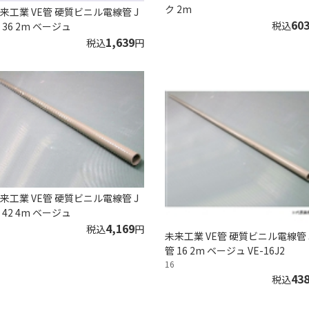
ク 2m
来工業 VE管 硬質ビニル電線管 J
60
税込
 36 2m ベージュ
1,639
税込
円
来工業 VE管 硬質ビニル電線管 J
 42 4m ベージュ
4,169
税込
円
未来工業 VE管 硬質ビニル電線管 
管 16 2m ベージュ VE-16J2
16
43
税込