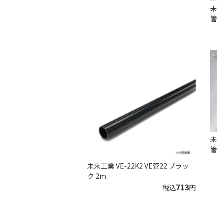
未
管
未
管
未来工業 VE-22K2 VE管22 ブラッ
ク 2m
713
税込
円