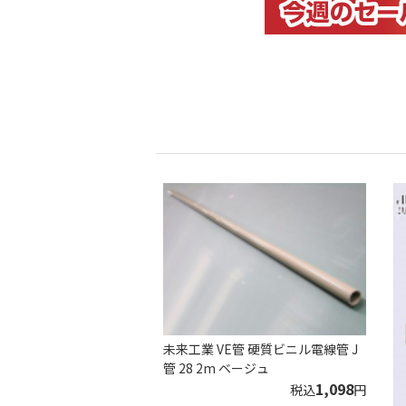
未来工業 VE管 硬質ビニル電線管 J
管 28 2m ベージュ
1,098
税込
円