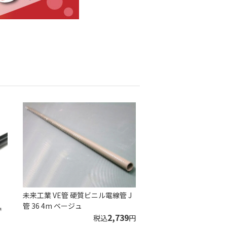
未来工業 VE管 硬質ビニル電線管 J
管 36 4m ベージュ
2,739
税込
円
ッ