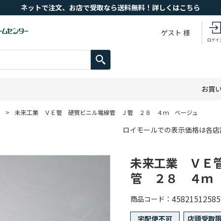
ネットで注文、お店で受取なら送料無料！詳しくはこちら
ゲスト 様
ログイ
お買
>
未来工業 ＶＥ管 硬質ビニル電線管 Ｊ管 ２８ ４ｍ ベージュ
ロイモールでの表示価格は各店
未来工業 ＶＥ
管 ２８ ４ｍ
45821512585
商品コード
宅配便不可
店頭受取