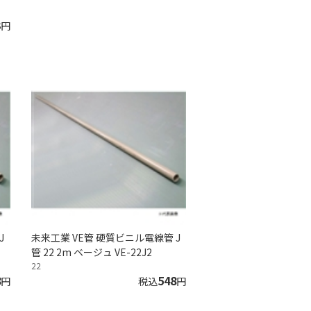
3
円
J
未来工業 VE管 硬質ビニル電線管 J
管 22 2m ベージュ VE-22J2
22
8
548
円
税込
円