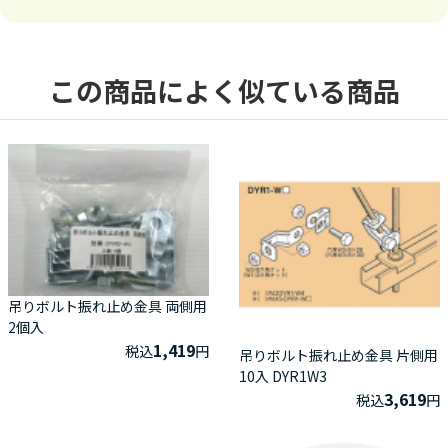
この商品によく似ている商品
吊りボルト振れ止め金具 両側用
2個入
1,419
税込
円
吊りボルト振れ止め金具 片側用
10入 DYR1W3
3,619
税込
円