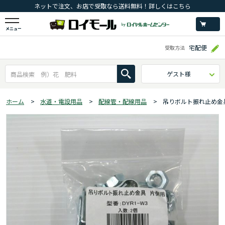
ネットで注文、お店で受取なら送料無料！詳しくはこちら
メニュー
宅配便
受取方法
ゲスト様
ホーム
>
水道・電設用品
>
配線管・配線用品
>
吊りボルト振れ止め金