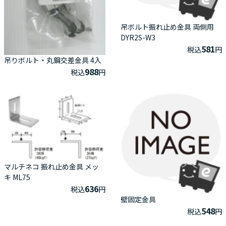
吊ボルト振れ止め金具 両側用
DYR2S-W3
581
税込
円
吊りボルト・丸鋼交差金具 4入
988
税込
円
マルチネコ 振れ止め金具 メッ
キ ML75
636
税込
円
壁固定金具
548
税込
円