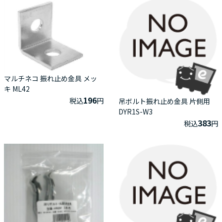
マルチネコ 振れ止め金具 メッ
キ ML42
196
税込
円
吊ボルト振れ止め金具 片側用
DYR1S-W3
383
税込
円