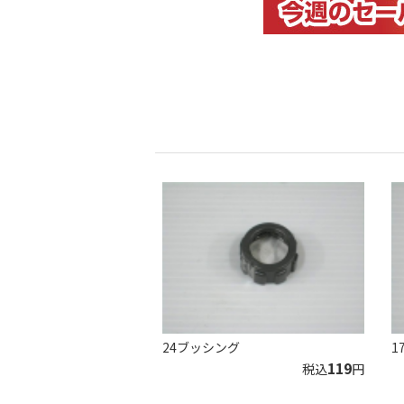
24ブッシング
1
119
税込
円