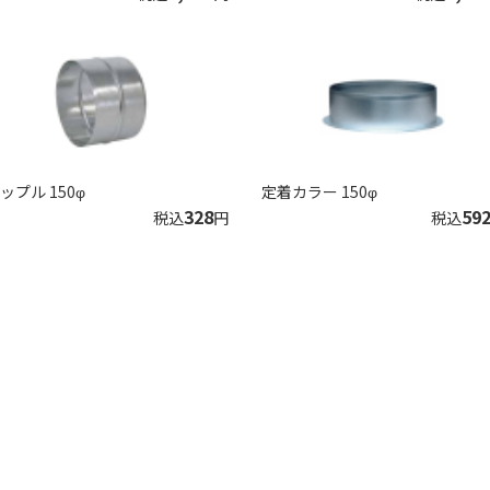
ップル 150φ
定着カラー 150φ
328
59
税込
円
税込