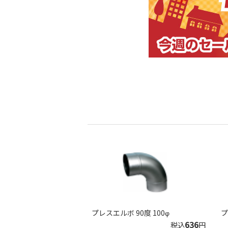
プレスエルボ 90度 100φ
プ
636
税込
円