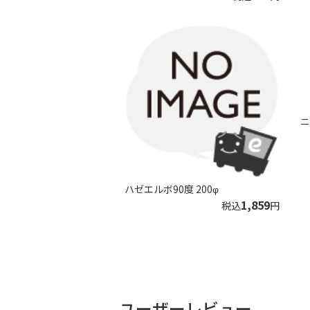
ニ
ハゼエルボ90度 200φ
1,859
税込
円
ユーザーレビュー