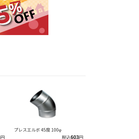
プレスエルボ 45度 100φ
3
603
円
税込
円