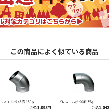
この商品によく似ている商品
レスエルボ 45度 150φ
プレスエルボ 90度 75φ
1,098
1,04
税込
円
税込