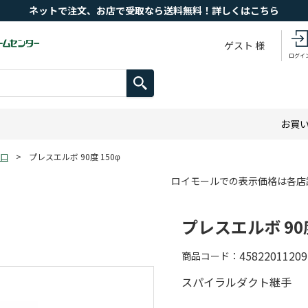
ネットで注文、お店で受取なら送料無料！詳しくはこちら
ゲスト 様
ログイ
お買
口
>
プレスエルボ 90度 150φ
ロイモールでの表示価格は各店
プレスエルボ 90度
45822011209
商品コード
スパイラルダクト継手