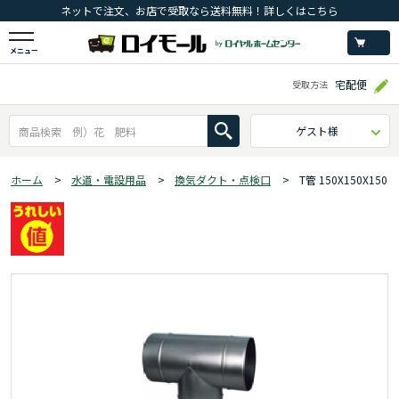
ネットで注文、お店で受取なら送料無料！詳しくはこちら
メニュー
宅配便
受取方法
ゲスト様
ホーム
>
水道・電設用品
>
換気ダクト・点検口
>
T管 150X150X150