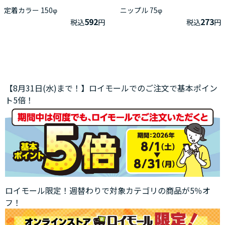
定着カラー 150φ
ニップル 75φ
592
273
税込
円
税込
円
【8月31日(水)まで！】ロイモールでのご注文で基本ポイン
ト5倍！
ロイモール限定！週替わりで対象カテゴリの商品が5％オ
フ！