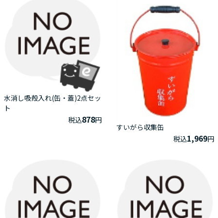
水消し吸殻入れ(缶・蓋)2点セッ
ト
878
税込
円
すいがら収集缶
1,969
税込
円