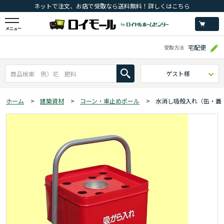
ネットで注文、お店で受取なら送料無料！詳しくはこちら
メニュー
宅配便
受取方法
ゲスト様
ホーム
>
建築資材
>
コーン・車止めポール
>
水消し吸殻入れ（缶・蓋