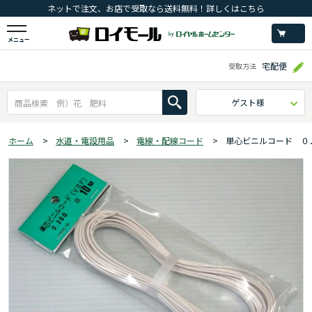
ネットで注文、お店で受取なら送料無料！詳しくはこちら
メニュー
宅配便
受取方法
ゲスト様
ホーム
>
水道・電設用品
>
電線・配線コード
>
単心ビニルコード ０