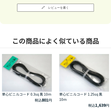
レビューを書く
この商品によく似ている商品
単心ビニルコード 0.3sq 黒 10m
単心ビニルコード 1.25sq 黒
801
10m
税込
円
1,639
税込
円