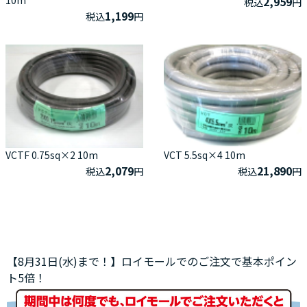
2,959
税込
円
1,199
税込
円
VCTF 0.75sq×2 10m
VCT 5.5sq×4 10m
2,079
21,890
税込
円
税込
円
【8月31日(水)まで！】ロイモールでのご注文で基本ポイン
ト5倍！