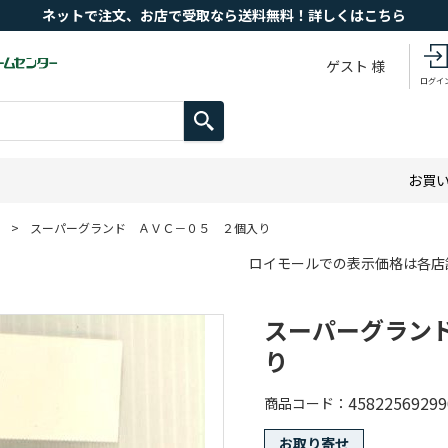
ネットで注文、お店で受取なら送料無料！詳しくはこちら
ゲスト 様
ログイ
お買
>
スーパーグランド ＡＶＣ－０５ ２個入り
ロイモールでの表示価格は各店
スーパーグラン
り
45822569299
商品コード
お取り寄せ