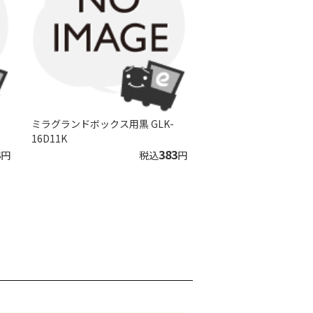
ミラグランドボックス用黒 GLK-
16D11K
3
383
円
税込
円