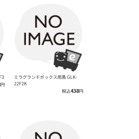
F3
ミラグランドボックス用黒 GLK-
8
22F2K
円
438
税込
円