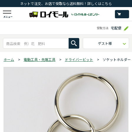
ネットで注文、お店で受取なら送料無料！詳しくはこちら
メニュー
宅配便
受取方法
ゲスト様
ホーム
>
電動工具・先端工具
>
ドライバービット
>
ソケットホルダー