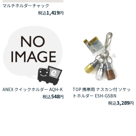
マルチホルダーチャック
1,419
税込
円
ANEX クイックホルダー AQH-K
TOP 携帯用 ナスカン付 ソケッ
548
トホルダー ESH-GSBN
税込
円
3,289
税込
円