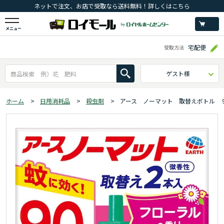
ネットで注文、お店で受取なら送料無料！詳しくはこちら
メニュー
宅配便
受取方法
ゲスト様
ホーム
>
日用消耗品
>
殺虫剤
>
アース ノーマット 取替えボトル 