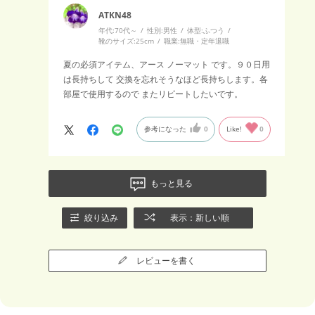
ATKN48
年代:
70代～
性別:
男性
体型:
ふつう
靴のサイズ:
25cm
職業:
無職・定年退職
夏の必須アイテム、アース ノーマット です。９０日用
は長持ちして 交換を忘れそうなほど長持ちします。各
部屋で使用するので またリピートしたいです。
参考になった
0
Like!
0
もっと見る
絞り込み
表示：新しい順
レビューを書く