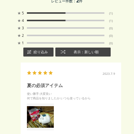
2
レビュー件数：
件
★
5
(1)
★
4
(1)
★
3
(0)
★
2
(0)
★
1
(0)
絞り込み
表示：新しい順
2023.7.9
夏の必須アイテム
使い勝手
:大変良い
何で商品を知りましたか
:いつも使っているから