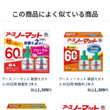
この商品によく似ている商品
アース ノーマット 取替えボト
アース ノーマット 取替えボト
ル 60日用 微香性 2本入
ル 60日用 無香料 2本入
1,309
1,309
税込
円
税込
円