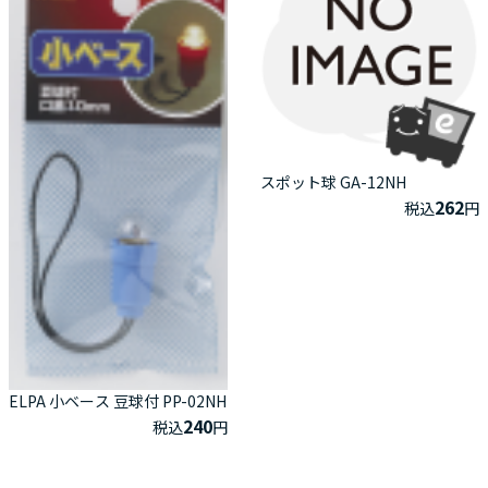
スポット球 GA-12NH
262
税込
円
ELPA 小ベース 豆球付 PP-02NH
240
税込
円