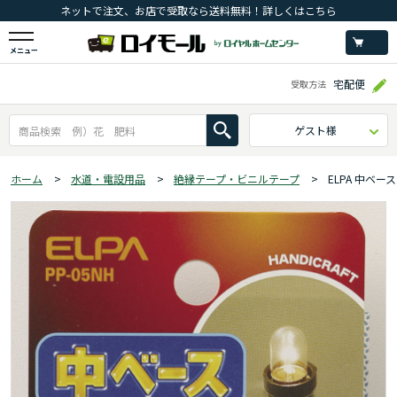
ネットで注文、お店で受取なら送料無料！詳しくはこちら
メニュー
宅配便
受取方法
ゲスト様
ホーム
>
水道・電設用品
>
絶縁テープ・ビニルテープ
>
ELPA 中ベース 