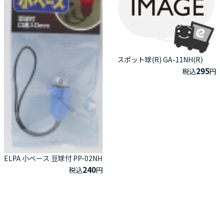
スポット球(R) GA-11NH(R)
295
税込
円
ELPA 小ベース 豆球付 PP-02NH
240
税込
円