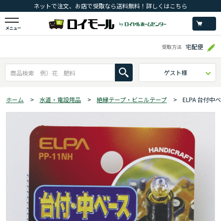
ネットで注文、お店で受取なら送料無料！詳しくはこちら
メニュー
宅配便
受取方法
ゲスト様
ホーム
>
水道・電設用品
>
絶縁テープ・ビニルテープ
>
ELPA 台付中ベ